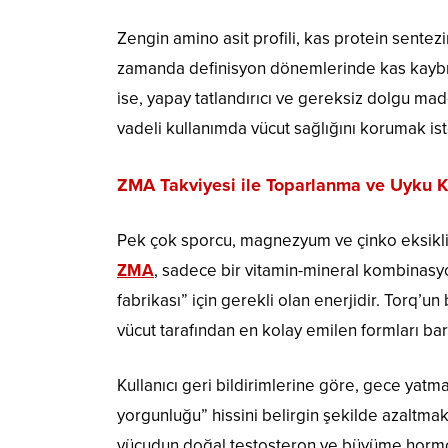
Zengin amino asit profili, kas protein sente
zamanda definisyon dönemlerinde kas kaybın
ise, yapay tatlandırıcı ve gereksiz dolgu madd
vadeli kullanımda vücut sağlığını korumak istey
ZMA Takviyesi ile Toparlanma ve Uyku Ka
Pek çok sporcu, magnezyum ve çinko eksikliğ
ZMA
, sadece bir vitamin-mineral kombinasy
fabrikası” için gerekli olan enerjidir. Torq’
vücut tarafından en kolay emilen formları barı
Kullanıcı geri bildirimlerine göre, gece yat
yorgunluğu” hissini belirgin şekilde azaltmakt
vücudun doğal testosteron ve büyüme hormonu 