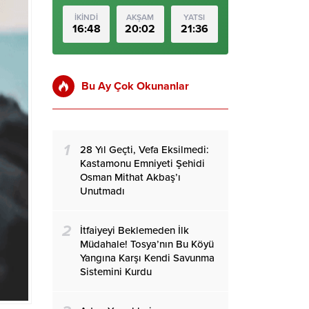
İKİNDİ
AKŞAM
YATSI
16:48
20:02
21:36
Bu Ay Çok Okunanlar
1
28 Yıl Geçti, Vefa Eksilmedi:
Kastamonu Emniyeti Şehidi
Osman Mithat Akbaş’ı
Unutmadı
2
İtfaiyeyi Beklemeden İlk
Müdahale! Tosya’nın Bu Köyü
Yangına Karşı Kendi Savunma
Sistemini Kurdu