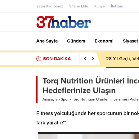
Yazar Kadromuz
Sitene Ekle
Künye
İletişim
Ana Sayfa
Gündem
Ekonomi
Siyaset
SON DAKİKA
28 Yıl Geçti, V
Torq Nutrition Ürünleri İn
Hedeflerinize Ulaşın
Anasayfa
»
Spor
»
Torq Nutrition Ürünleri İncelemesi Prote
Fitness yolculuğunda her sporcunun bir no
fark yaratır?”