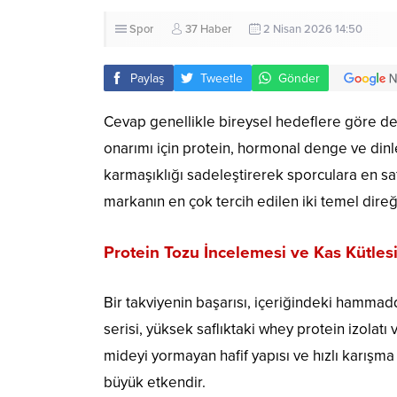
Spor
37 Haber
2 Nisan 2026 14:50
Paylaş
Tweetle
Gönder
Cevap genellikle bireysel hedeflere göre deği
onarımı için protein, hormonal denge ve dinl
karmaşıklığı sadeleştirerek sporculara en saf
markanın en çok tercih edilen iki temel direği
Protein Tozu İncelemesi ve Kas Kütlesi
Bir takviyenin başarısı, içeriğindeki hammadd
serisi, yüksek saflıktaki whey protein izolat
mideyi yormayan hafif yapısı ve hızlı karışma
büyük etkendir.