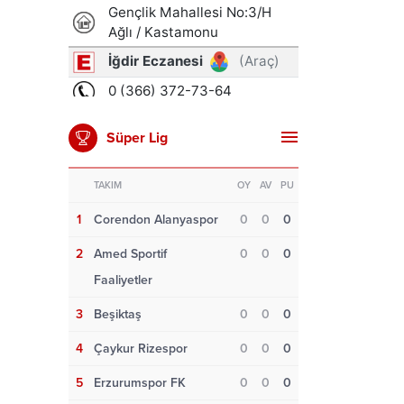
Süper Lig
TAKIM
OY
AV
PU
1
Corendon Alanyaspor
0
0
0
2
Amed Sportif
0
0
0
Faaliyetler
3
Beşiktaş
0
0
0
4
Çaykur Rizespor
0
0
0
5
Erzurumspor FK
0
0
0