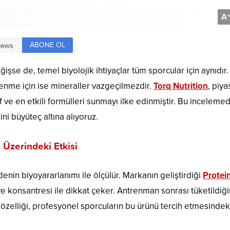
A
+
ABONE OL
şse de, temel biyolojik ihtiyaçlar tüm sporcular için aynıdır.
enme için ise mineraller vazgeçilmezdir.
Torq Nutrition
, piy
 ve en etkili formülleri sunmayı ilke edinmiştir. Bu inceleme
ni büyüteç altına alıyoruz.
 Üzerindeki Etkisi
enin biyoyararlanımı ile ölçülür. Markanın geliştirdiği
Protei
ı ve konsantresi ile dikkat çeker. Antrenman sonrası tüketildiğ
 özelliği, profesyonel sporcuların bu ürünü tercih etmesindek