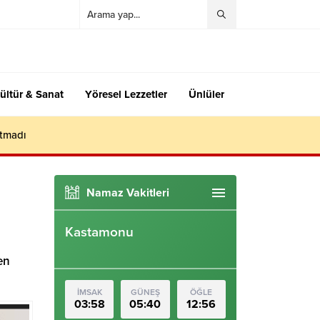
ültür & Sanat
Yöresel Lezzetler
Ünlüler
utmadı
Namaz Vakitleri
Kastamonu
en
İMSAK
GÜNEŞ
ÖĞLE
03:58
05:40
12:56