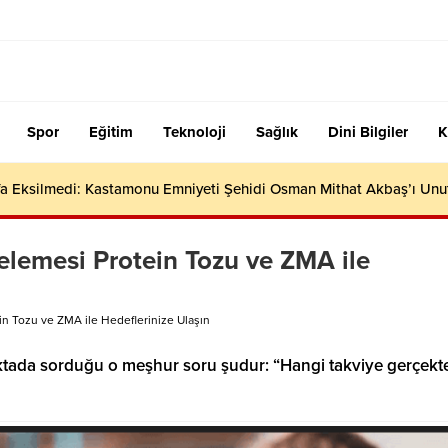
Spor
Eğitim
Teknoloji
Sağlık
Dini Bilgiler
K
efa Eksilmedi: Kastamonu Emniyeti Şehidi Osman Mithat Akbaş’ı Un
celemesi Protein Tozu ve ZMA ile
in Tozu ve ZMA ile Hedeflerinize Ulaşın
ktada sorduğu o meşhur soru şudur: “Hangi takviye gerçekt