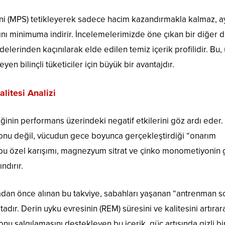
zini (MPS) tetikleyerek sadece hacim kazandırmakla kalmaz, a
ı minimuma indirir. İncelemelerimizde öne çıkan bir diğer 
elerinden kaçınılarak elde edilen temiz içerik profilidir. Bu,
en bilinçli tüketiciler için büyük bir avantajdır.
litesi Analizi
inin performans üzerindeki negatif etkilerini göz ardı eder
onu değil, vücudun gece boyunca gerçekleştirdiği “onarım
un bu özel karışımı, magnezyum sitrat ve çinko monometiyonin 
ndırır.
madan önce alınan bu takviye, sabahları yaşanan “antrenman s
adır. Derin uyku evresinin (REM) süresini ve kalitesini artırar
salgılamasını destekleyen bu içerik, güç artışında gizli bi