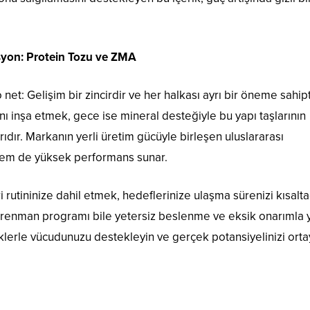
syon: Protein Tozu ve ZMA
: Gelişim bir zincirdir ve her halkası ayrı bir öneme sahipt
ını inşa etmek, gece ise mineral desteğiyle bu yapı taşlarının
dır. Markanın yerli üretim gücüyle birleşen uluslararası
em de yüksek performans sunar.
i rutininize dahil etmek, hedeflerinize ulaşma sürenizi kısalt
 antrenman programı bile yetersiz beslenme ve eksik onarımla 
eriklerle vücudunuzu destekleyin ve gerçek potansiyelinizi ort