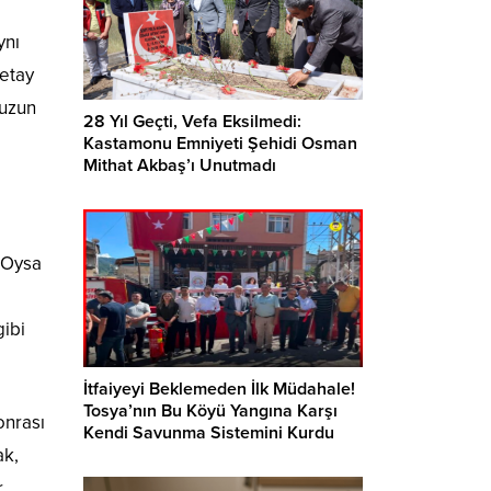
ynı
detay
 uzun
28 Yıl Geçti, Vefa Eksilmedi:
Kastamonu Emniyeti Şehidi Osman
Mithat Akbaş’ı Unutmadı
. Oysa
gibi
İtfaiyeyi Beklemeden İlk Müdahale!
Tosya’nın Bu Köyü Yangına Karşı
onrası
Kendi Savunma Sistemini Kurdu
ak,
r