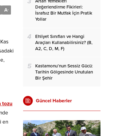
3
Artan Yemekleri
Değerlendirme Fikirleri:
A
-
İsrafsız Bir Mutfak İçin Pratik
Yollar
4
Ehliyet Sınıfları ve Hangi
 Kas
Araçları Kullanabilirsiniz? (B,
A2, C, D, M, F)
asadaki
de,
5
Kastamonu’nun Sessiz Gücü:
Tarihin Gölgesinde Unutulan
Bir Şehir
Güncel Haberler
n tozu
inde
i en