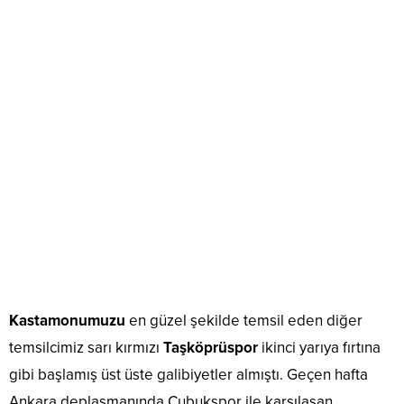
Kastamonumuzu
en güzel şekilde temsil eden diğer
temsilcimiz sarı kırmızı
Taşköprüspor
ikinci yarıya fırtına
gibi başlamış üst üste galibiyetler almıştı. Geçen hafta
Ankara deplasmanında Çubukspor ile karşılaşan