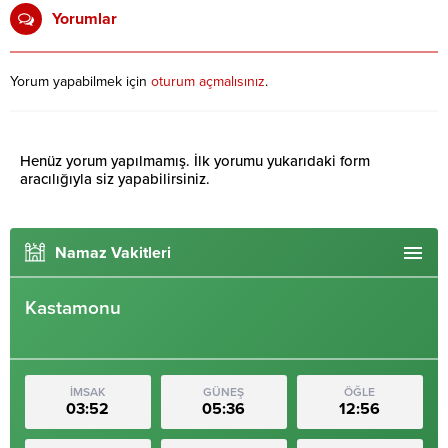
Yorumlar
Yorum yapabilmek için
oturum açmalısınız
.
Henüz yorum yapılmamış. İlk yorumu yukarıdaki form
aracılığıyla siz yapabilirsiniz.
Namaz Vakitleri
Kastamonu
İMSAK
GÜNEŞ
ÖĞLE
03:52
05:36
12:56