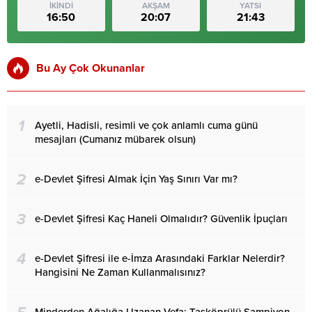
İKİNDİ
AKŞAM
YATSI
16:50
20:07
21:43
Bu Ay Çok Okunanlar
1
Ayetli, Hadisli, resimli ve çok anlamlı cuma günü
mesajları (Cumanız mübarek olsun)
2
e-Devlet Şifresi Almak İçin Yaş Sınırı Var mı?
3
e-Devlet Şifresi Kaç Haneli Olmalıdır? Güvenlik İpuçları
4
e-Devlet Şifresi ile e-İmza Arasındaki Farklar Nelerdir?
Hangisini Ne Zaman Kullanmalısınız?
Minderden Ağalığa Uzanan Vefa: Taşköprülü Şampiyon