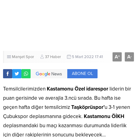
A
A
+
-
Manşet
Spor
37 Haber
5 Mart 2022 17:41
ABONE OL
Temsilcilerimizden
Kastamonu Özel idarespor
liderin bir
puan gerisinde ve averajla 3.ncü sırada. Bu hafta ise
geçen hafta diğer temsilcimiz
Taşköprüspor’
u 3-1 yenen
Çubukspor deplasmanına gidecek.
Kastamonu ÖİKH
deplasmandaki bu maçı kazanması durumunda liderlik
için diğer rakiplerinin sonucunu bekleyecek…