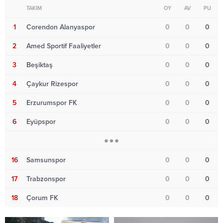
TAKIM
OY
AV
PU
1
Corendon Alanyaspor
0
0
0
2
Amed Sportif Faaliyetler
0
0
0
3
Beşiktaş
0
0
0
4
Çaykur Rizespor
0
0
0
5
Erzurumspor FK
0
0
0
6
Eyüpspor
0
0
0
16
Samsunspor
0
0
0
17
Trabzonspor
0
0
0
18
Çorum FK
0
0
0