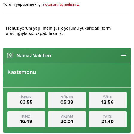
Yorum yapabilmek için
oturum açmalısınız
.
Henüz yorum yapılmamış. İlk yorumu yukarıdaki form
aracılığıyla siz yapabilirsiniz.
Namaz Vakitleri
Kastamonu
İMSAK
GÜNEŞ
ÖĞLE
03:55
05:38
12:56
İKİNDİ
AKŞAM
YATSI
16:49
20:04
21:40