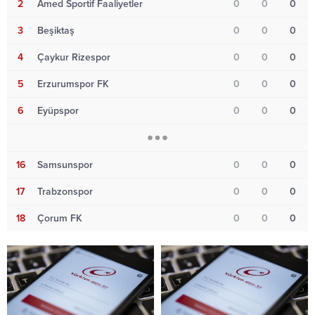
2
Amed Sportif Faaliyetler
0
0
0
3
Beşiktaş
0
0
0
4
Çaykur Rizespor
0
0
0
5
Erzurumspor FK
0
0
0
6
Eyüpspor
0
0
0
16
Samsunspor
0
0
0
17
Trabzonspor
0
0
0
18
Çorum FK
0
0
0