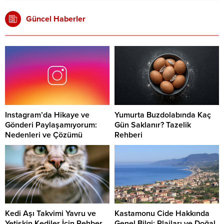
Güncel Haberler
Instagram’da Hikaye ve
Yumurta Buzdolabında Kaç
Gönderi Paylaşamıyorum:
Gün Saklanır? Tazelik
Nedenleri ve Çözümü
Rehberi
Kedi Aşı Takvimi Yavru ve
Kastamonu Cide Hakkında
Yetişkin Kediler İçin Rehber
Genel Bilgi: Plajları ve Doğal