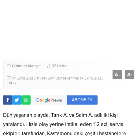
Gündem
Manşet
37 Haber
A
A
+
-
14 Ekim 2023 11:04 | Son Güncellenme: 14 Ekim 2023
11:06
ABONE OL
Dün yaşanan olayda, Tarık A. ve Saim A. adlı iki kişi
yaralandı. Hızla olay yerine intikal eden 112 acil servis
ekipleri tarafından, Kastamonu’daki çeşitli hastanelere