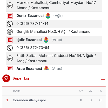
Süper Lig
TAKIM
OY
AV
PU
1
Corendon Alanyaspor
0
0
0