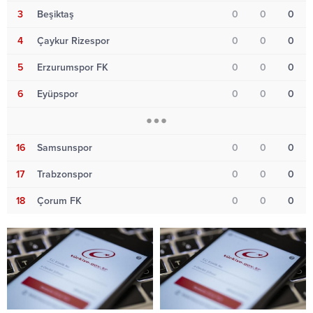
3
Beşiktaş
0
0
0
4
Çaykur Rizespor
0
0
0
5
Erzurumspor FK
0
0
0
6
Eyüpspor
0
0
0
16
Samsunspor
0
0
0
17
Trabzonspor
0
0
0
18
Çorum FK
0
0
0