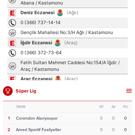
Süper Lig
TAKIM
OY
AV
PU
1
Corendon Alanyaspor
0
0
0
2
Amed Sportif Faaliyetler
0
0
0