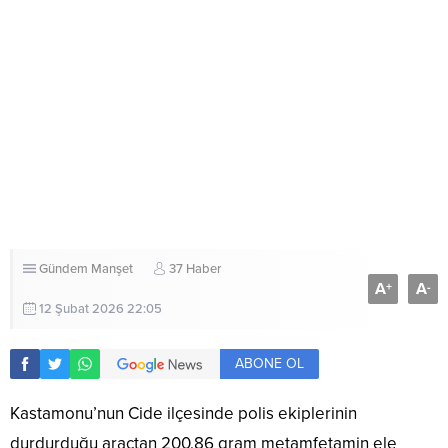
Gündem
Manşet
37 Haber
A
A
+
-
12 Şubat 2026 22:05
ABONE OL
Kastamonu’nun Cide ilçesinde polis ekiplerinin
durdurduğu araçtan 200.86 gram metamfetamin ele