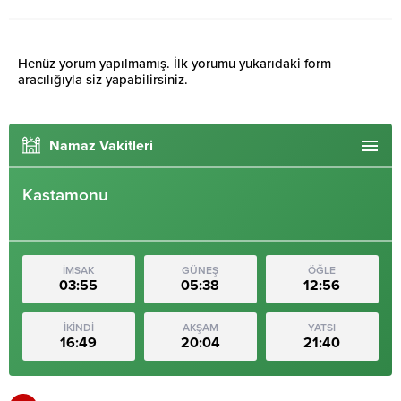
Henüz yorum yapılmamış. İlk yorumu yukarıdaki form
aracılığıyla siz yapabilirsiniz.
Namaz Vakitleri
Kastamonu
İMSAK
GÜNEŞ
ÖĞLE
03:55
05:38
12:56
İKİNDİ
AKŞAM
YATSI
16:49
20:04
21:40