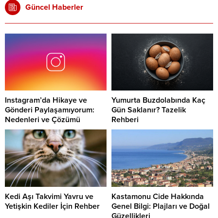
Güncel Haberler
Instagram’da Hikaye ve
Yumurta Buzdolabında Kaç
Gönderi Paylaşamıyorum:
Gün Saklanır? Tazelik
Nedenleri ve Çözümü
Rehberi
Kedi Aşı Takvimi Yavru ve
Kastamonu Cide Hakkında
Yetişkin Kediler İçin Rehber
Genel Bilgi: Plajları ve Doğal
Güzellikleri