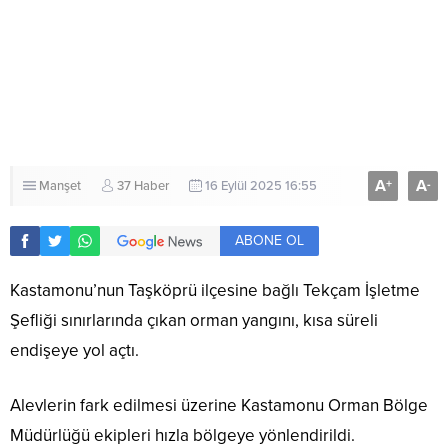
A
A
+
-
Manşet
37 Haber
16 Eylül 2025 16:55
ABONE OL
Kastamonu’nun Taşköprü ilçesine bağlı Tekçam İşletme
Şefliği sınırlarında çıkan orman yangını, kısa süreli
endişeye yol açtı.
Alevlerin fark edilmesi üzerine Kastamonu Orman Bölge
Müdürlüğü ekipleri hızla bölgeye yönlendirildi.