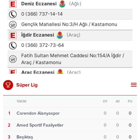
Süper Lig
TAKIM
OY
AV
PU
1
Corendon Alanyaspor
0
0
0
2
Amed Sportif Faaliyetler
0
0
0
3
Beşiktaş
0
0
0