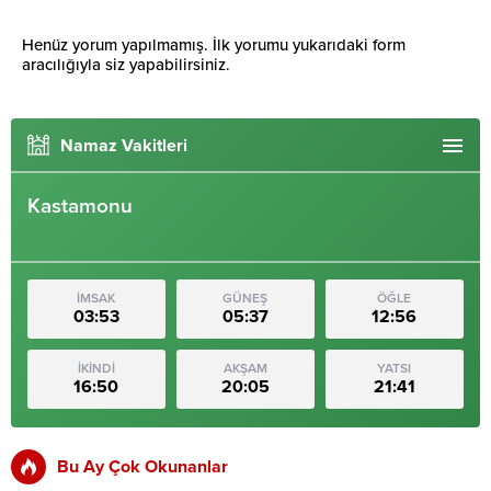
Henüz yorum yapılmamış. İlk yorumu yukarıdaki form
aracılığıyla siz yapabilirsiniz.
Namaz Vakitleri
Kastamonu
İMSAK
GÜNEŞ
ÖĞLE
03:53
05:37
12:56
İKİNDİ
AKŞAM
YATSI
16:50
20:05
21:41
Bu Ay Çok Okunanlar