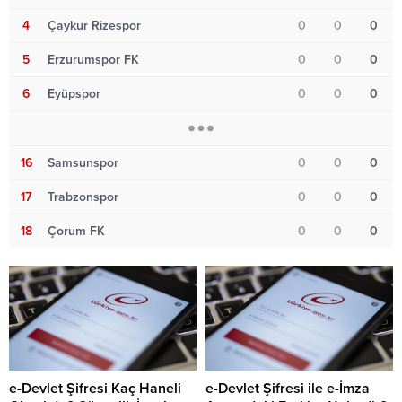
4
Çaykur Rizespor
0
0
0
5
Erzurumspor FK
0
0
0
6
Eyüpspor
0
0
0
16
Samsunspor
0
0
0
17
Trabzonspor
0
0
0
18
Çorum FK
0
0
0
e-Devlet Şifresi Kaç Haneli
e-Devlet Şifresi ile e-İmza