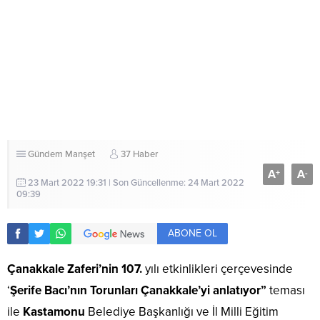
Gündem
Manşet
37 Haber
A
A
+
-
23 Mart 2022 19:31 | Son Güncellenme: 24 Mart 2022
09:39
ABONE OL
Çanakkale Zaferi’nin 107.
yılı etkinlikleri çerçevesinde
‘
Şerife Bacı’nın Torunları Çanakkale’yi anlatıyor”
teması
ile
Kastamonu
Belediye Başkanlığı ve İl Milli Eğitim