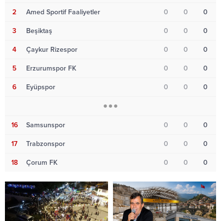
2
Amed Sportif Faaliyetler
0
0
0
3
Beşiktaş
0
0
0
4
Çaykur Rizespor
0
0
0
5
Erzurumspor FK
0
0
0
6
Eyüpspor
0
0
0
16
Samsunspor
0
0
0
17
Trabzonspor
0
0
0
18
Çorum FK
0
0
0