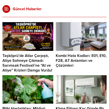
Güncel Haberler
Taşköprü’de Atlar Çarpıştı,
Kombi Hata Kodları: E01, E10,
Atiye Sahneye Çıkmadı:
F28, A7 Anlamları ve
Sarımsak Festivali’ne “At ve
Çözümleri
Atiye” Krizleri Damga Vurdu!
Bitki Hastalıkları: Mildiyö,
Klima Filtresi Kaç Günde Bir