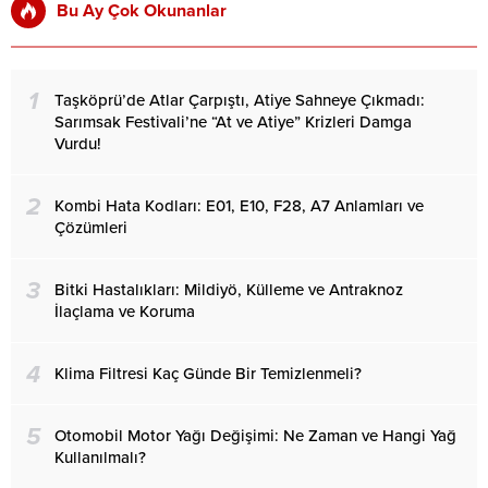
Bu Ay Çok Okunanlar
1
Taşköprü’de Atlar Çarpıştı, Atiye Sahneye Çıkmadı:
Sarımsak Festivali’ne “At ve Atiye” Krizleri Damga
Vurdu!
2
Kombi Hata Kodları: E01, E10, F28, A7 Anlamları ve
Çözümleri
3
Bitki Hastalıkları: Mildiyö, Külleme ve Antraknoz
İlaçlama ve Koruma
4
Klima Filtresi Kaç Günde Bir Temizlenmeli?
5
Otomobil Motor Yağı Değişimi: Ne Zaman ve Hangi Yağ
Kullanılmalı?