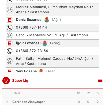
Süper Lig
TAKIM
OY
AV
PU
1
Corendon Alanyaspor
0
0
0