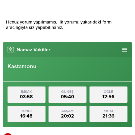
Henüz yorum yapılmamış. İlk yorumu yukarıdaki form
aracılığıyla siz yapabilirsiniz.
Namaz Vakitleri
Kastamonu
İMSAK
GÜNEŞ
ÖĞLE
03:58
05:40
12:56
İKİNDİ
AKŞAM
YATSI
16:48
20:02
21:36