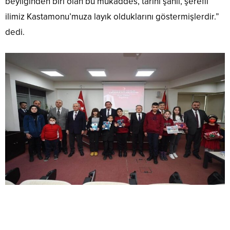
beyliğinden biri olan bu mukaddes, tarihi şanlı, şerefli
ilimiz Kastamonu’muza layık olduklarını göstermişlerdir.”
dedi.