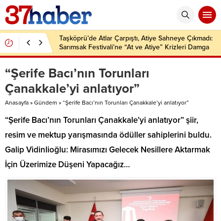
Taşköprü’de Atlar Çarpıştı, Atiye Sahneye Çıkmadı:
Sarımsak Festivali’ne “At ve Atiye” Krizleri Damga
Vurdu!
“Şerife Bacı’nın Torunları
Çanakkale’yi anlatıyor”
Anasayfa
»
Gündem
»
“Şerife Bacı’nın Torunları Çanakkale’yi anlatıyor”
“Şerife Bacı’nın Torunları Çanakkale’yi anlatıyor” şiir,
resim ve mektup yarışmasında ödüller sahiplerini buldu.
Galip Vidinlioğlu: Mirasımızı Gelecek Nesillere Aktarmak
İçin Üzerimize Düşeni Yapacağız…