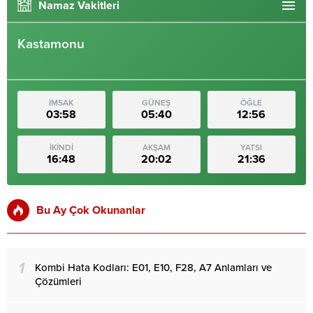
Namaz Vakitleri
Kastamonu
İMSAK
GÜNEŞ
ÖĞLE
03:58
05:40
12:56
İKİNDİ
AKŞAM
YATSI
16:48
20:02
21:36
Bu Ay Çok Okunanlar
1
Kombi Hata Kodları: E01, E10, F28, A7 Anlamları ve
Çözümleri