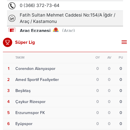
Süper Lig
TAKIM
OY
AV
PU
1
Corendon Alanyaspor
0
0
0
2
Amed Sportif Faaliyetler
0
0
0
3
Beşiktaş
0
0
0
4
Çaykur Rizespor
0
0
0
5
Erzurumspor FK
0
0
0
6
Eyüpspor
0
0
0