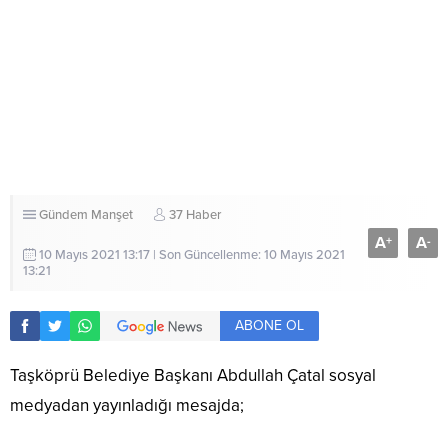
Gündem
Manşet
37 Haber
A
A
+
-
10 Mayıs 2021 13:17 | Son Güncellenme: 10 Mayıs 2021
13:21
ABONE OL
Taşköprü Belediye Başkanı Abdullah Çatal sosyal
medyadan yayınladığı mesajda;