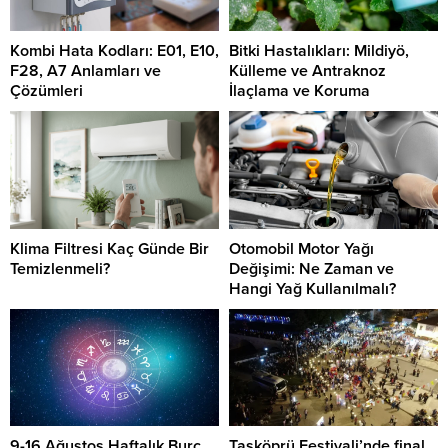
Kombi Hata Kodları: E01, E10,
Bitki Hastalıkları: Mildiyö,
F28, A7 Anlamları ve
Külleme ve Antraknoz
Çözümleri
İlaçlama ve Koruma
Klima Filtresi Kaç Günde Bir
Otomobil Motor Yağı
Temizlenmeli?
Değişimi: Ne Zaman ve
Hangi Yağ Kullanılmalı?
9-16 Ağustos Haftalık Burç
Taşköprü Festivali’nde final