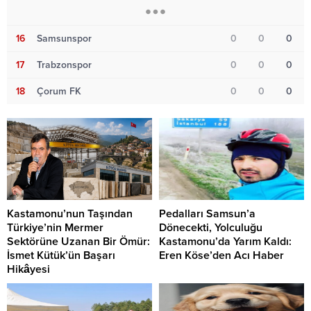
16
Samsunspor
0
0
0
17
Trabzonspor
0
0
0
18
Çorum FK
0
0
0
Kastamonu’nun Taşından
Pedalları Samsun’a
Türkiye’nin Mermer
Dönecekti, Yolculuğu
Sektörüne Uzanan Bir Ömür:
Kastamonu’da Yarım Kaldı:
İsmet Kütük’ün Başarı
Eren Köse’den Acı Haber
Hikâyesi