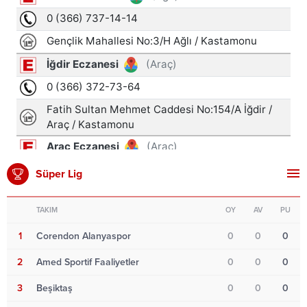
Süper Lig
TAKIM
OY
AV
PU
1
Corendon Alanyaspor
0
0
0
2
Amed Sportif Faaliyetler
0
0
0
3
Beşiktaş
0
0
0