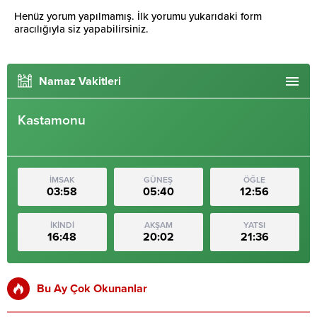
Henüz yorum yapılmamış. İlk yorumu yukarıdaki form
aracılığıyla siz yapabilirsiniz.
Namaz Vakitleri
Kastamonu
İMSAK
GÜNEŞ
ÖĞLE
03:58
05:40
12:56
İKİNDİ
AKŞAM
YATSI
16:48
20:02
21:36
Bu Ay Çok Okunanlar