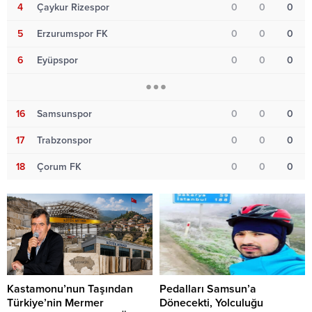
4
Çaykur Rizespor
0
0
0
5
Erzurumspor FK
0
0
0
6
Eyüpspor
0
0
0
16
Samsunspor
0
0
0
17
Trabzonspor
0
0
0
18
Çorum FK
0
0
0
Kastamonu’nun Taşından
Pedalları Samsun’a
Türkiye’nin Mermer
Dönecekti, Yolculuğu