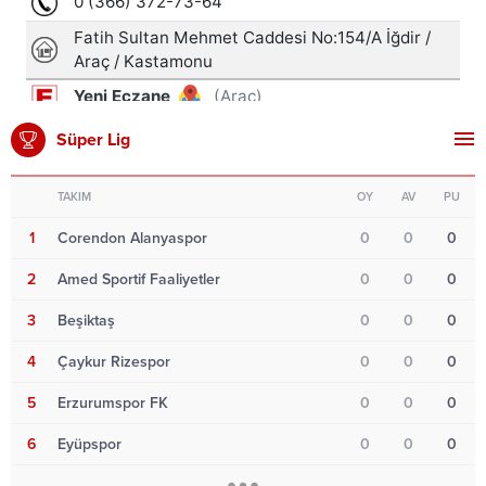
Süper Lig
TAKIM
OY
AV
PU
1
Corendon Alanyaspor
0
0
0
2
Amed Sportif Faaliyetler
0
0
0
3
Beşiktaş
0
0
0
4
Çaykur Rizespor
0
0
0
5
Erzurumspor FK
0
0
0
6
Eyüpspor
0
0
0