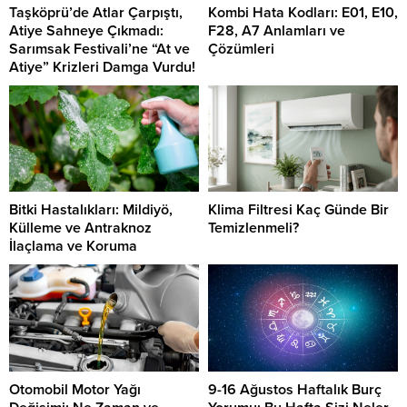
Taşköprü’de Atlar Çarpıştı,
Kombi Hata Kodları: E01, E10,
Atiye Sahneye Çıkmadı:
F28, A7 Anlamları ve
Sarımsak Festivali’ne “At ve
Çözümleri
Atiye” Krizleri Damga Vurdu!
Bitki Hastalıkları: Mildiyö,
Klima Filtresi Kaç Günde Bir
Külleme ve Antraknoz
Temizlenmeli?
İlaçlama ve Koruma
Otomobil Motor Yağı
9-16 Ağustos Haftalık Burç