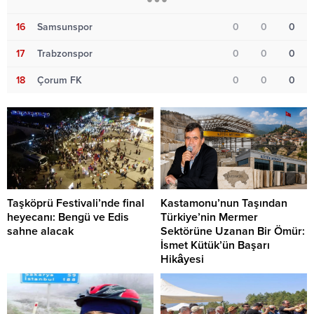
16
Samsunspor
0
0
0
17
Trabzonspor
0
0
0
18
Çorum FK
0
0
0
Taşköprü Festivali’nde final
Kastamonu’nun Taşından
heyecanı: Bengü ve Edis
Türkiye’nin Mermer
sahne alacak
Sektörüne Uzanan Bir Ömür:
İsmet Kütük’ün Başarı
Hikâyesi