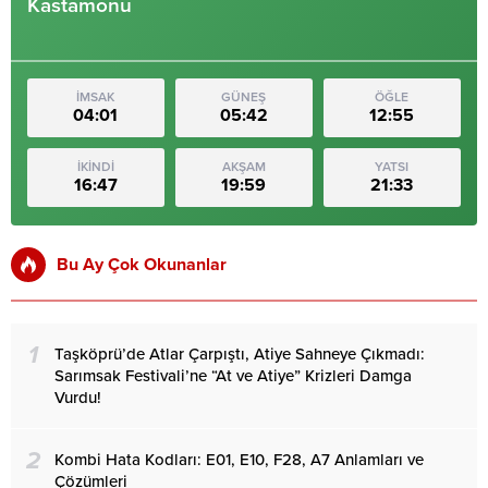
Kastamonu
İMSAK
GÜNEŞ
ÖĞLE
04:01
05:42
12:55
İKİNDİ
AKŞAM
YATSI
16:47
19:59
21:33
Bu Ay Çok Okunanlar
1
Taşköprü’de Atlar Çarpıştı, Atiye Sahneye Çıkmadı:
Sarımsak Festivali’ne “At ve Atiye” Krizleri Damga
Vurdu!
2
Kombi Hata Kodları: E01, E10, F28, A7 Anlamları ve
Çözümleri