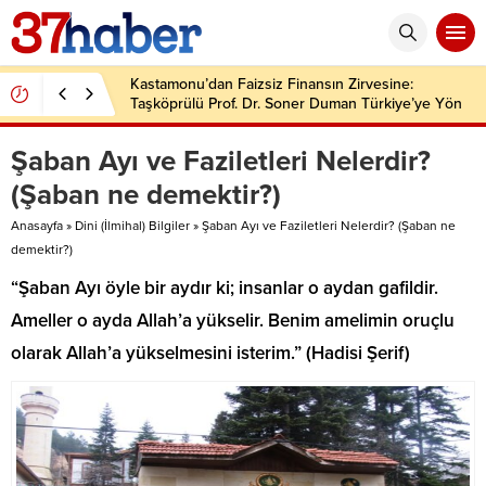
Kastamonu’dan Faizsiz Finansın Zirvesine:
Taşköprülü Prof. Dr. Soner Duman Türkiye’ye Yön
Veriyor
Şaban Ayı ve Faziletleri Nelerdir?
(Şaban ne demektir?)
Anasayfa
»
Dini (İlmihal) Bilgiler
»
Şaban Ayı ve Faziletleri Nelerdir? (Şaban ne
demektir?)
“Şaban Ayı öyle bir aydır ki; insanlar o aydan gafildir.
Ameller o ayda Allah’a yükselir. Benim amelimin oruçlu
olarak Allah’a yükselmesini isterim.” (Hadisi Şerif)