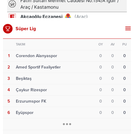
Süper Lig
TAKIM
OY
AV
PU
1
Corendon Alanyaspor
0
0
0
2
Amed Sportif Faaliyetler
0
0
0
3
Beşiktaş
0
0
0
4
Çaykur Rizespor
0
0
0
5
Erzurumspor FK
0
0
0
6
Eyüpspor
0
0
0