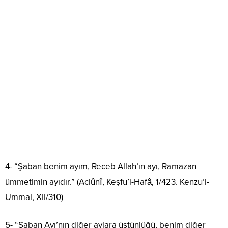
4- “Şaban benim ayım, Receb Allah’ın ayı, Ramazan
ümmetimin ayıdır.” (Aclûnî, Keşfu’l-Hafâ, 1/423. Kenzu’l-
Ummal, XII/310)
5- “Şaban Ayı’nın diğer aylara üstünlüğü, benim diğer