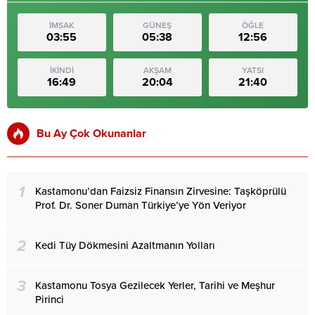
İMSAK
GÜNEŞ
ÖĞLE
03:55
05:38
12:56
İKİNDİ
AKŞAM
YATSI
16:49
20:04
21:40
Bu Ay Çok Okunanlar
1
Kastamonu’dan Faizsiz Finansın Zirvesine: Taşköprülü
Prof. Dr. Soner Duman Türkiye’ye Yön Veriyor
2
Kedi Tüy Dökmesini Azaltmanın Yolları
3
Kastamonu Tosya Gezilecek Yerler, Tarihi ve Meşhur
Pirinci