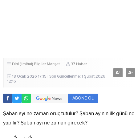
Dini (İlmihal) Bilgiler
Manşet
37 Haber
A
A
+
-
18 Ocak 2026 17:15 | Son Güncellenme: 1 Şubat 2026
12:16
ABONE OL
Şaban ayı ne zaman oruç tutulur? Şaban ayının ilk günü ne
yapılır? Şaban ayı ne zaman girecek?