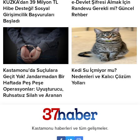
KUZKA’dan 39 Milyon TL
e-Devlet Şifresi Almak İçin
Hibe Desteği! Sosyal
Randevu Gerekli mi? Güncel
Girişimcilik Başvuruları
Rehber
Başladı
Kastamonu’da Suçlulara
Kedi Su İçmiyor mu?
Geçit Yok! Jandarmadan Bir
Nedenleri ve Kalıcı Çözüm
Haftada Peş Peşe
Yolları
Operasyonlar: Uyuşturucu,
Ruhsatsız Silah ve Aranan
Şahıslara Büyük Darbe
Kastamonu haberleri ve tüm gelişmeler.