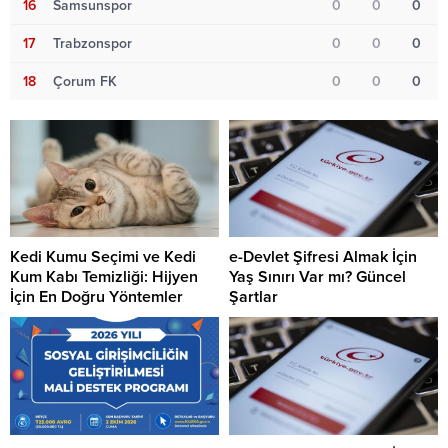
16
Samsunspor
0
0
0
17
Trabzonspor
0
0
0
18
Çorum FK
0
0
0
Kedi Kumu Seçimi ve Kedi
e-Devlet Şifresi Almak İçin
Kum Kabı Temizliği: Hijyen
Yaş Sınırı Var mı? Güncel
İçin En Doğru Yöntemler
Şartlar