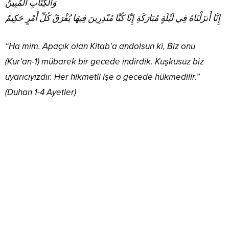
وَالْكِتَابِ الْمُبِينُ
إِنَّا أَنزَلْنَاهُ فِي لَيْلَةٍ مُبَارَكَةِ إِنَّا كُنَّا مُنْذِرِينَ فِيهَا يُفْرَقُ كُلِّ أَمْرٍ حَكِيمٌ
“Ha mim. Apaçık olan Kitab’a andolsun ki, Biz onu
(Kur’an-1) mübarek bir gecede indirdik. Kuşkusuz biz
uyarıcıyızdır. Her hikmetli işe o gecede hükmedilir.”
(Duhan 1-4 Ayetler)