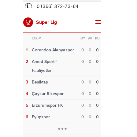
Süper Lig
TAKIM
OY
AV
PU
1
Corendon Alanyaspor
0
0
0
2
Amed Sportif
0
0
0
Faaliyetler
3
Beşiktaş
0
0
0
4
Çaykur Rizespor
0
0
0
5
Erzurumspor FK
0
0
0
6
Eyüpspor
0
0
0