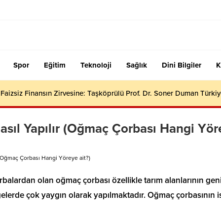
Spor
Eğitim
Teknoloji
Sağlık
Dini Bilgiler
K
aizsiz Finansın Zirvesine: Taşköprülü Prof. Dr. Soner Duman Türkiy
sıl Yapılır (Oğmaç Çorbası Hangi Yör
(Oğmaç Çorbası Hangi Yöreye ait?)
balardan olan oğmaç çorbası özellikle tarım alanlarının gen
elerde çok yaygın olarak yapılmaktadır. Oğmaç çorbasının i