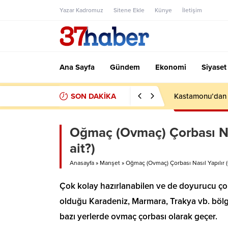
Yazar Kadromuz
Sitene Ekle
Künye
İletişim
Ana Sayfa
Gündem
Ekonomi
Siyaset
SON DAKİKA
Kastamonu’dan F
Oğmaç (Ovmaç) Çorbası Na
ait?)
Anasayfa
»
Manşet
»
Oğmaç (Ovmaç) Çorbası Nasıl Yapılır 
Çok kolay hazırlanabilen ve de doyurucu çor
olduğu Karadeniz, Marmara, Trakya vb. bölg
bazı yerlerde ovmaç çorbası olarak geçer.