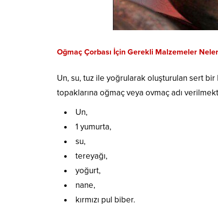
Oğmaç Çorbası İçin Gerekli Malzemeler Neler
Un, su, tuz ile yoğrularak oluşturulan sert bi
topaklarına oğmaç veya ovmaç adı verilmekt
Un,
1 yumurta,
su,
tereyağı,
yoğurt,
nane,
kırmızı pul biber.