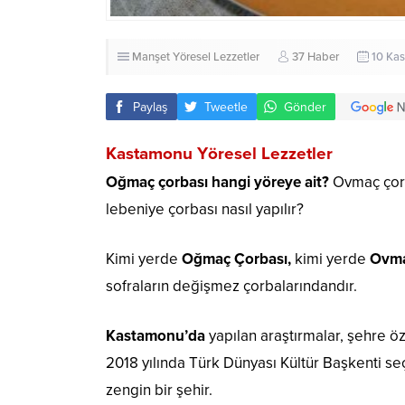
Manşet
Yöresel Lezzetler
37 Haber
10 Kas
Paylaş
Tweetle
Gönder
Kastamonu Yöresel Lezzetler
Oğmaç çorbası hangi yöreye ait?
Ovmaç çorb
lebeniye çorbası nasıl yapılır?
Kimi yerde
Oğmaç Çorbası,
kimi yerde
Ovma
sofraların değişmez çorbalarındandır.
Kastamonu’da
yapılan araştırmalar, şehre 
2018 yılında Türk Dünyası Kültür Başkenti se
zengin bir şehir.