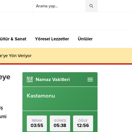
ültür & Sanat
Yöresel Lezzetler
Ünlüler
e’ye Yön Veriyor
eye
Namaz Vakitleri
Kastamonu
iş
smi
İMSAK
GÜNEŞ
ÖĞLE
03:55
05:38
12:56