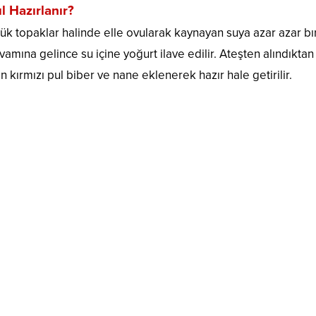
 Hazırlanır?
çük topaklar halinde elle ovularak kaynayan suya azar azar bıra
ıvamına gelince su içine yoğurt ilave edilir. Ateşten alındıkta
n kırmızı pul biber ve nane eklenerek hazır hale getirilir.