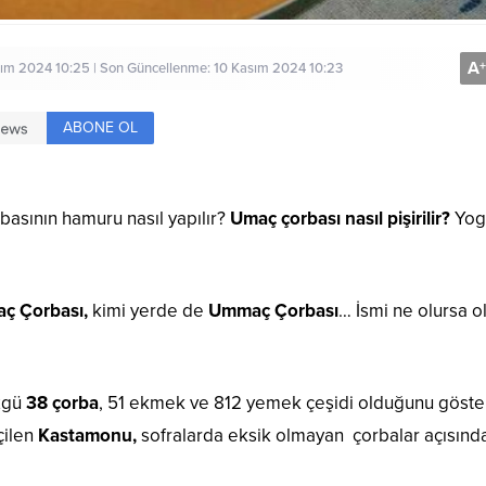
A
+
ım 2024 10:25 | Son Güncellenme: 10 Kasım 2024 10:23
ABONE OL
asının hamuru nasıl yapılır?
Umaç çorbası nasıl
pişirilir?
Yog
ç Çorbası,
kimi yerde de
Ummaç Çorbası
… İsmi ne olursa o
özgü
38 çorba
, 51 ekmek ve 812 yemek çeşidi olduğunu göster
çilen
Kastamonu,
sofralarda eksik olmayan çorbalar açısınd