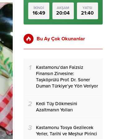
İKİNDİ
AKŞAM
YATSI
16:49
20:04
21:40
Bu Ay Çok Okunanlar
1
Kastamonu’dan Faizsiz
Finansın Zirvesine:
Taşköprülü Prof. Dr. Soner
Duman Türkiye’ye Yön Veriyor
2
Kedi Tüy Dökmesini
Azaltmanın Yolları
3
Kastamonu Tosya Gezilecek
Yerler, Tarihi ve Meşhur Pirinci