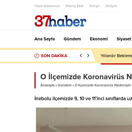
Yazar Kadromuz
Sitene Ekle
Künye
İletişim
Ana Sayfa
Gündem
Ekonomi
Siyaset
SON DAKİKA
Yıllardır Beklen
O İlçemizde Koronavirüs N
Anasayfa
»
Gündem
»
O İlçemizde Koronavirüs Nedeniyle E
İnebolu ilçemizde 9, 10 ve 11’inci sınıflarda u