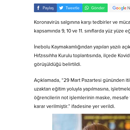
Paylaş
Tweetle
Gönder
Koronavirüs salgınına karşı tedbirler ve müc
kapsamında 9, 10 ve 11. sınıflarda yüz yüze eğ
İnebolu Kaymakamlığından yapılan yazılı aç
Hıfzıssıhha Kurulu toplantısında, ilçede Kovi
görüşüldüğü belirtildi.
Açıklamada, “29 Mart Pazartesi gününden itiba
uzaktan eğitim yoluyla yapılmasına, işletmel
öğrencilerin not işlemlerinin maske, mesafe
karar verilmiştir.” ifadesine yer verildi.