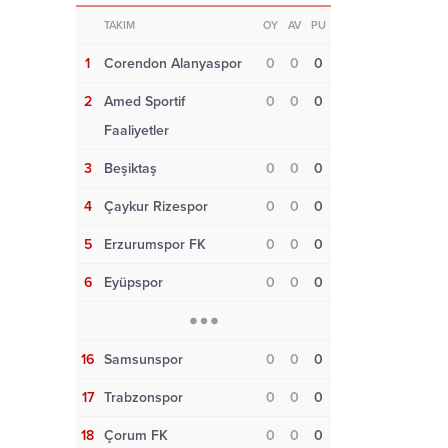
TAKIM
OY
AV
PU
1
Corendon Alanyaspor
0
0
0
2
Amed Sportif
0
0
0
Faaliyetler
3
Beşiktaş
0
0
0
4
Çaykur Rizespor
0
0
0
5
Erzurumspor FK
0
0
0
6
Eyüpspor
0
0
0
16
Samsunspor
0
0
0
17
Trabzonspor
0
0
0
18
Çorum FK
0
0
0