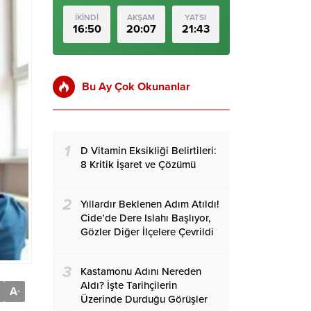
İKİNDİ
AKŞAM
YATSI
16:50
20:07
21:43
Bu Ay Çok Okunanlar
1
D Vitamin Eksikliği Belirtileri:
8 Kritik İşaret ve Çözümü
2
Yıllardır Beklenen Adım Atıldı!
Cide’de Dere Islahı Başlıyor,
Gözler Diğer İlçelere Çevrildi
3
Kastamonu Adını Nereden
Aldı? İşte Tarihçilerin
A
-
Üzerinde Durduğu Görüşler