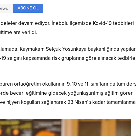
ABONE OL
adeleler devam ediyor. İnebolu ilçemizde Kovid-19 tedbirleri
itime ara verildi.
ıklamada, Kaymakam Selçuk Yosunkaya başkanlığında yapılan
d-19 salgını kapsamında risk gruplarına göre alınacak tedbirle
ren ortaöğretim okullarının 9, 10 ve 11. sınıflarında tüm ders
erde beceri eğitimine gidecek yoğunlaştırılmış eğitim gören
 ve hijyen koşulları sağlanarak 23 Nisan’a kadar tamamlanma