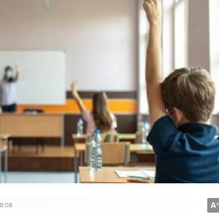
A
+
18:08