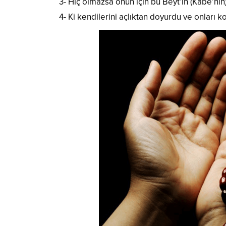
3- Hiç olmazsa onun için bu Beyt’in (Kabe’nin
4- Ki kendilerini açlıktan doyurdu ve onları k