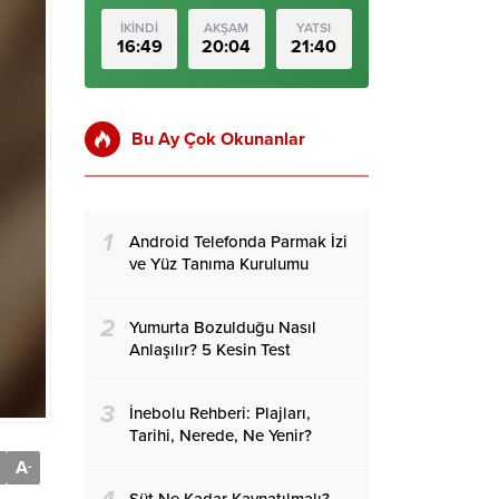
İKİNDİ
AKŞAM
YATSI
16:49
20:04
21:40
Bu Ay Çok Okunanlar
1
Android Telefonda Parmak İzi
ve Yüz Tanıma Kurulumu
2
Yumurta Bozulduğu Nasıl
Anlaşılır? 5 Kesin Test
3
İnebolu Rehberi: Plajları,
Tarihi, Nerede, Ne Yenir?
A
-