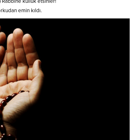
) Rabbine kulluk etsinler!
orkudan emin kıldı.