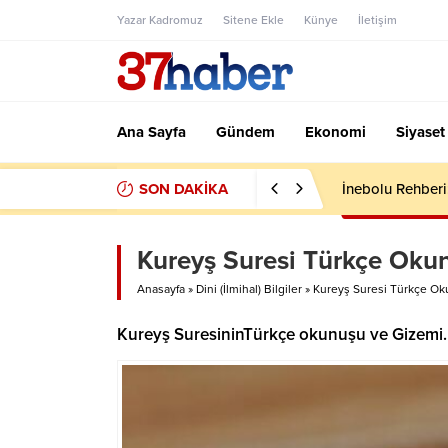
Yazar Kadromuz
Sitene Ekle
Künye
İletişim
Ana Sayfa
Gündem
Ekonomi
Siyaset
SON DAKİKA
İnebolu Rehberi:
Kureyş Suresi Türkçe Okun
Anasayfa
»
Dini (İlmihal) Bilgiler
»
Kureyş Suresi Türkçe Ok
Kureyş SuresininTürkçe okunuşu ve Gizemi