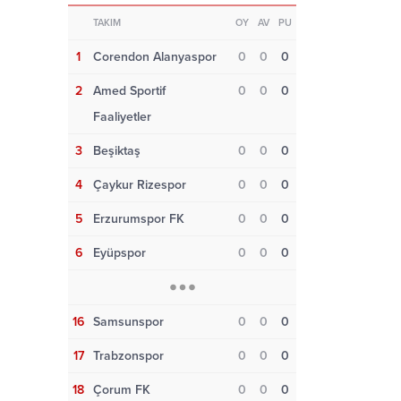
TAKIM
OY
AV
PU
1
Corendon Alanyaspor
0
0
0
2
Amed Sportif
0
0
0
Faaliyetler
3
Beşiktaş
0
0
0
4
Çaykur Rizespor
0
0
0
5
Erzurumspor FK
0
0
0
6
Eyüpspor
0
0
0
16
Samsunspor
0
0
0
17
Trabzonspor
0
0
0
18
Çorum FK
0
0
0