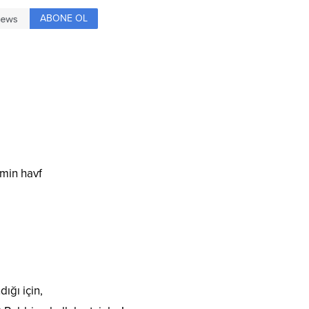
ABONE OL
min havf
ığı için,