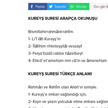
Paylaş
Tweetle
Gönder
KUREYŞ SURESİ ARAPÇA OKUNUŞU
Bismillahirrahmânirrahîm.
1- Li’î lâfi Kurayş’in
2- Îlâfihim rihleteşşitâi vessayf
3- Felya’büdû rabbe hâzelbeyt
4- Ellezî et’amehüm min cû’in ve âmenehüm 
KUREYŞ SURESİ TÜRKÇE ANLAMI
Rahmân ve Rahîm olan Allah’ın ismiyle.
1- Kureyş’e imkan sağlandığı için,
2- Kışın ve yazın yolculuk etme imkanı sağland