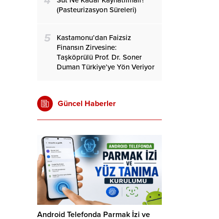
4
Süt Ne Kadar Kaynatılmalı?
(Pasteurizasyon Süreleri)
5
Kastamonu’dan Faizsiz
Finansın Zirvesine:
Taşköprülü Prof. Dr. Soner
Duman Türkiye’ye Yön Veriyor
Güncel Haberler
Android Telefonda Parmak İzi ve