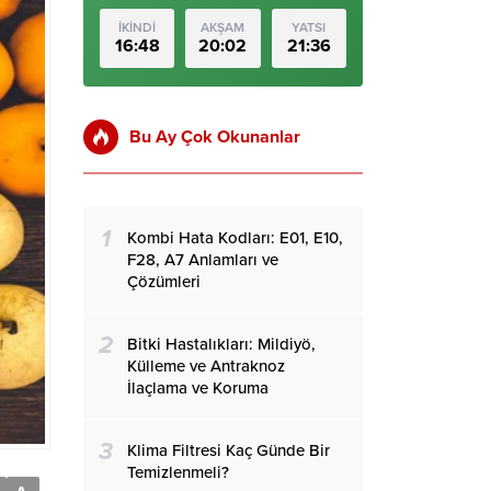
İKİNDİ
AKŞAM
YATSI
16:48
20:02
21:36
Bu Ay Çok Okunanlar
1
Kombi Hata Kodları: E01, E10,
F28, A7 Anlamları ve
Çözümleri
2
Bitki Hastalıkları: Mildiyö,
Külleme ve Antraknoz
İlaçlama ve Koruma
3
Klima Filtresi Kaç Günde Bir
Temizlenmeli?