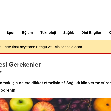
Spor
Eğitim
Teknoloji
Sağlık
Dini Bilgiler
K
ali’nde final heyecanı: Bengü ve Edis sahne alacak
esi Gerekenler
er
mak için nelere dikkat etmelisiniz? Sağlıklı kilo verme süreci
 öğrenin.