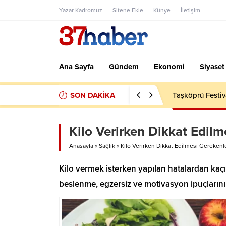
Yazar Kadromuz
Sitene Ekle
Künye
İletişim
Ana Sayfa
Gündem
Ekonomi
Siyaset
SON DAKİKA
Taşköprü Festiv
Kilo Verirken Dikkat Edilm
Anasayfa
»
Sağlık
»
Kilo Verirken Dikkat Edilmesi Gerekenl
Kilo vermek isterken yapılan hatalardan kaçın
beslenme, egzersiz ve motivasyon ipuçlarını