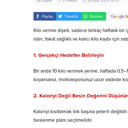
Sağlık
37 Haber
16 Eylül 2025 14:03
Paylaş
Tweetle
Gönder
Kilo verme diyeti, sadece birkaç haftalık bir
ister, fakat sağlıklı ve kalıcı kilo kaybı için sa
1. Gerçekçi Hedefler Belirleyin
Bir anda 10 kilo vermek yerine, haftada 0.5–1
koyarsanız, motivasyonunuz uzun vadede ko
2. Kaloriyi Değil Besin Değerini Düşünü
Kaloriyi kısıtlamak tek başına yeterli değildir.
beslenme planı seçilmelidir.