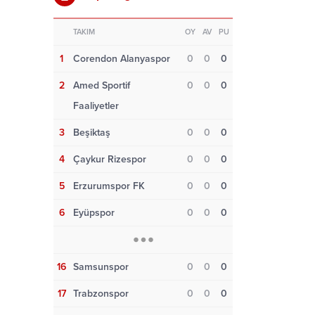
TAKIM
OY
AV
PU
1
Corendon Alanyaspor
0
0
0
2
Amed Sportif
0
0
0
Faaliyetler
3
Beşiktaş
0
0
0
4
Çaykur Rizespor
0
0
0
5
Erzurumspor FK
0
0
0
6
Eyüpspor
0
0
0
16
Samsunspor
0
0
0
17
Trabzonspor
0
0
0