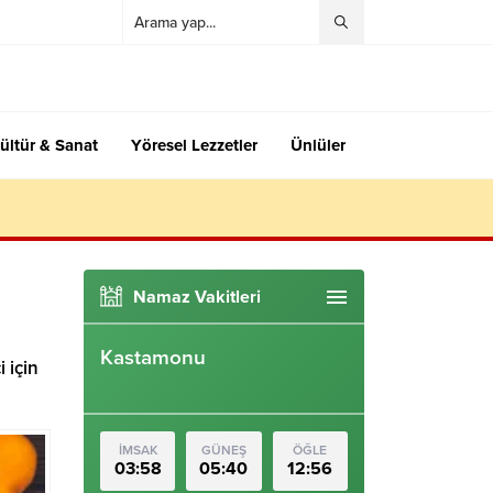
ültür & Sanat
Yöresel Lezzetler
Ünlüler
Namaz Vakitleri
Kastamonu
 için
İMSAK
GÜNEŞ
ÖĞLE
03:58
05:40
12:56