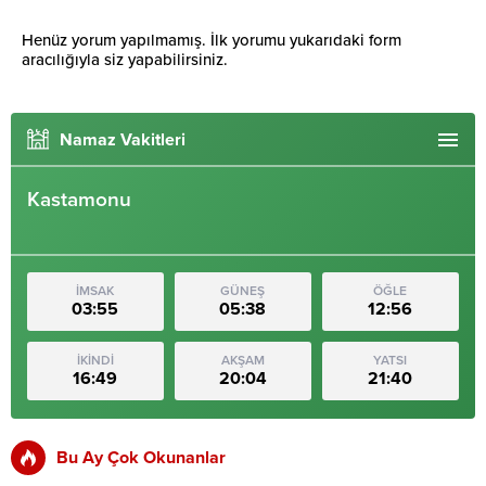
Henüz yorum yapılmamış. İlk yorumu yukarıdaki form
aracılığıyla siz yapabilirsiniz.
Namaz Vakitleri
Kastamonu
İMSAK
GÜNEŞ
ÖĞLE
03:55
05:38
12:56
İKİNDİ
AKŞAM
YATSI
16:49
20:04
21:40
Bu Ay Çok Okunanlar