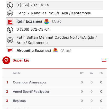
Süper Lig
TAKIM
OY
AV
PU
1
Corendon Alanyaspor
0
0
0
2
Amed Sportif Faaliyetler
0
0
0
3
Beşiktaş
0
0
0