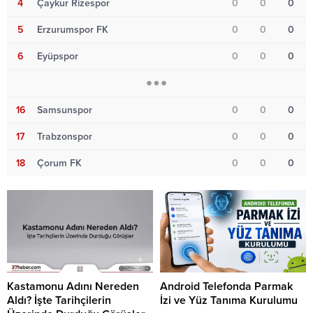
4
Çaykur Rizespor
0
0
0
5
Erzurumspor FK
0
0
0
6
Eyüpspor
0
0
0
16
Samsunspor
0
0
0
17
Trabzonspor
0
0
0
18
Çorum FK
0
0
0
Kastamonu Adını Nereden
Android Telefonda Parmak
Aldı? İşte Tarihçilerin
İzi ve Yüz Tanıma Kurulumu