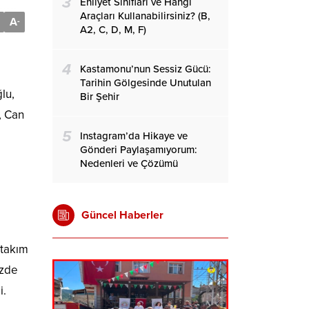
3
Ehliyet Sınıfları ve Hangi
Araçları Kullanabilirsiniz? (B,
A
-
A2, C, D, M, F)
4
Kastamonu’nun Sessiz Gücü:
Tarihin Gölgesinde Unutulan
lu,
Bir Şehir
, Can
5
Instagram’da Hikaye ve
Gönderi Paylaşamıyorum:
Nedenleri ve Çözümü
Güncel Haberler
 takım
izde
i.