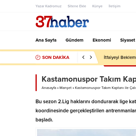
Yazar Kadromuz
Sitene Ekle
Künye
İletişim
Ana Sayfa
Gündem
Ekonomi
Siyaset
SON DAKİKA
İtfaiyeyi Bekle
Kastamonuspor Takım Kapta
Anasayfa
»
Manşet
»
Kastamonuspor Takım Kaptanı ile Çalı
Bu sezon 2.Lig haklarını dondurarak lige 
koordinesinde gerçekleştirilen antrenmanlar
başladı.