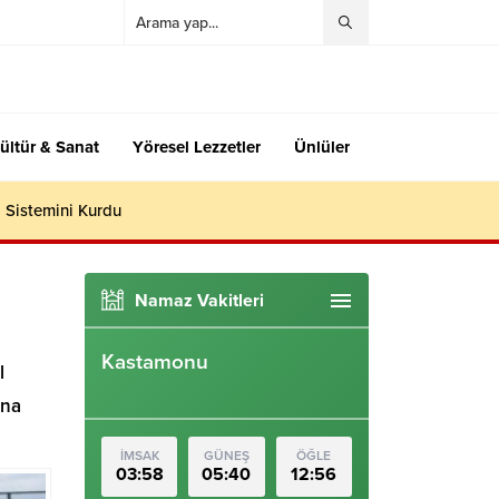
ültür & Sanat
Yöresel Lezzetler
Ünlüler
 Sistemini Kurdu
Namaz Vakitleri
Kastamonu
l
ına
İMSAK
GÜNEŞ
ÖĞLE
03:58
05:40
12:56