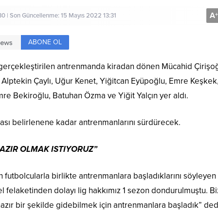
A
+
30 | Son Güncellenme: 15 Mayıs 2022 13:31
ABONE OL
erçekleştirilen antrenmanda kiradan dönen Mücahid Çirişoğ
a Alptekin Çaylı, Uğur Kenet, Yiğitcan Eyüpoğlu, Emre Keşkek
mre Bekiroğlu, Batuhan Özma ve Yiğit Yalçın yer aldı.
ritası belirlenene kadar antrenmanlarını sürdürecek.
AZIR OLMAK ISTIYORUZ”
 futbolcularla birlikte antrenmanlara başladıklarını söyleyen
el felaketinden dolayı lig hakkımız 1 sezon dondurulmuştu. B
zır bir şekilde gidebilmek için antrenmanlara başladık” ded