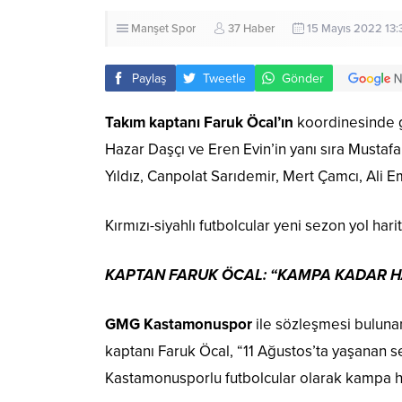
Manşet
Spor
37 Haber
15 Mayıs 2022 13:
Paylaş
Tweetle
Gönder
Takım kaptanı Faruk Öcal’ın
koordinesinde g
Hazar Daşçı ve Eren Evin’in yanı sıra Mustaf
Yıldız, Canpolat Sarıdemir, Mert Çamcı, Ali E
Kırmızı-siyahlı futbolcular yeni sezon yol ha
KAPTAN FARUK ÖCAL: “KAMPA KADAR H
GMG Kastamonuspor
ile sözleşmesi bulunan
kaptanı Faruk Öcal, “11 Ağustos’ta yaşanan s
Kastamonusporlu futbolcular olarak kampa ha