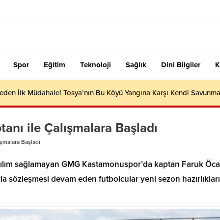
Spor
Eğitim
Teknoloji
Sağlık
Dini Bilgiler
K
meden İlk Müdahale! Tosya’nın Bu Köyü Yangına Karşı Kendi Savunma
nı ile Çalışmalara Başladı
şmalara Başladı
katılım sağlamayan GMG Kastamonuspor’da kaptan Faruk Öca
la sözleşmesi devam eden futbolcular yeni sezon hazırlıklar