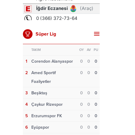
Süper Lig
TAKIM
OY
AV
PU
1
Corendon Alanyaspor
0
0
0
2
Amed Sportif
0
0
0
Faaliyetler
3
Beşiktaş
0
0
0
4
Çaykur Rizespor
0
0
0
5
Erzurumspor FK
0
0
0
6
Eyüpspor
0
0
0