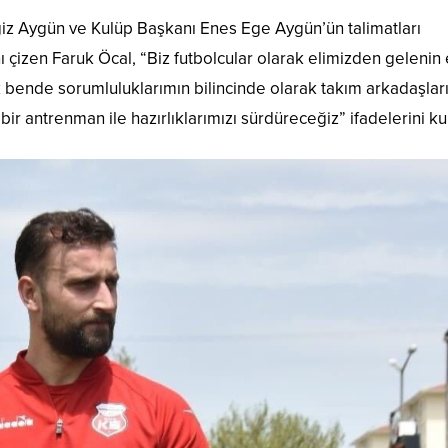
z Aygün ve Kulüp Başkanı Enes Ege Aygün’ün talimatları
nı çizen Faruk Öcal, “Biz futbolcular olarak elimizden gelenin
ak bende sorumluluklarımın bilincinde olarak takım arkadaşla
ir antrenman ile hazırlıklarımızı sürdüreceğiz” ifadelerini kul