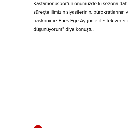
Kastamonuspor’un önümüzde ki sezona daha ha
süreçte ilimizin siyasilerinin, bürokratların
başkanımız Enes Ege Aygün’e destek verecekl
düşünüyorum” diye konuştu.