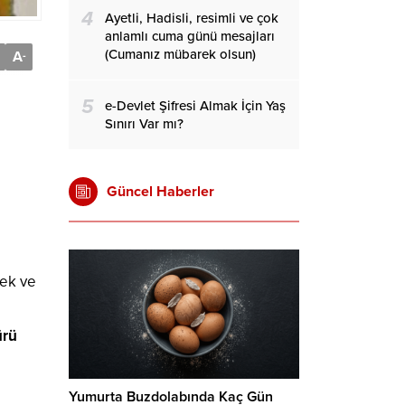
4
Ayetli, Hadisli, resimli ve çok
anlamlı cuma günü mesajları
(Cumanız mübarek olsun)
A
-
5
e-Devlet Şifresi Almak İçin Yaş
Sınırı Var mı?
Güncel Haberler
mek ve
ürü
Yumurta Buzdolabında Kaç Gün