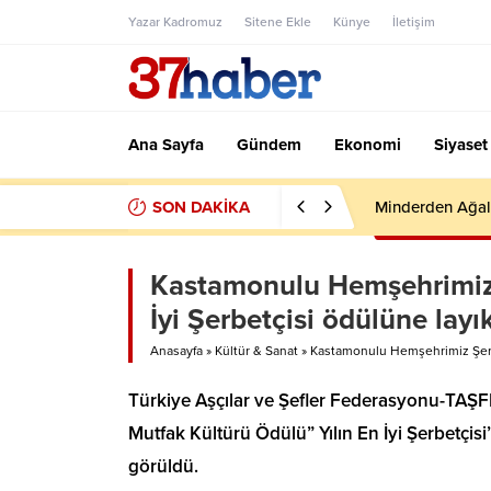
Yazar Kadromuz
Sitene Ekle
Künye
İletişim
Ana Sayfa
Gündem
Ekonomi
Siyaset
SON DAKİKA
Minderden Ağal
Kastamonulu Hemşehrimiz 
İyi Şerbetçisi ödülüne layı
Anasayfa
»
Kültür & Sanat
»
Kastamonulu Hemşehrimiz Şerbe
Türkiye Aşçılar ve Şefler Federasyonu-TAŞFED
Mutfak Kültürü Ödülü” Yılın En İyi Şerbetçi
görüldü.