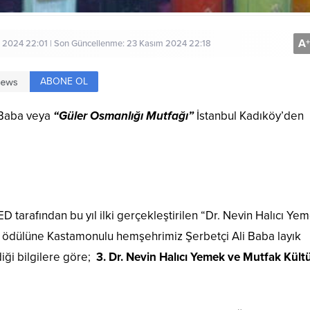
A
+
 2024 22:01 | Son Güncellenme: 23 Kasım 2024 22:18
ABONE OL
 Baba veya
“Güler Osmanlığı Mutfağı”
İstanbul Kadıköy’den
 tarafından bu yıl ilki gerçekleştirilen “Dr. Nevin Halıcı Ye
ödülüne Kastamonulu hemşehrimiz Şerbetçi Ali Baba layık
iği bilgilere göre;
3. Dr. Nevin Halıcı Yemek ve Mutfak Kült