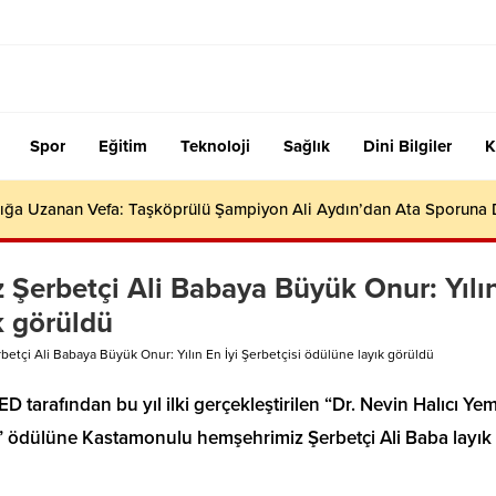
Spor
Eğitim
Teknoloji
Sağlık
Dini Bilgiler
K
ığa Uzanan Vefa: Taşköprülü Şampiyon Ali Aydın’dan Ata Sporuna
Şerbetçi Ali Babaya Büyük Onur: Yılı
k görüldü
tçi Ali Babaya Büyük Onur: Yılın En İyi Şerbetçisi ödülüne layık görüldü
 tarafından bu yıl ilki gerçekleştirilen “Dr. Nevin Halıcı Ye
si” ödülüne Kastamonulu hemşehrimiz Şerbetçi Ali Baba layık