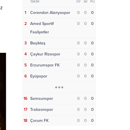
TAKIM
OY
AV
PU
uz
1
Corendon Alanyaspor
0
0
0
2
Amed Sportif
0
0
0
Faaliyetler
3
Beşiktaş
0
0
0
4
Çaykur Rizespor
0
0
0
5
Erzurumspor FK
0
0
0
6
Eyüpspor
0
0
0
16
Samsunspor
0
0
0
17
Trabzonspor
0
0
0
18
Çorum FK
0
0
0