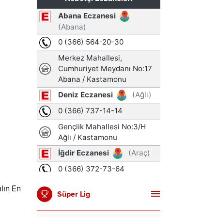
lın En
Süper Lig