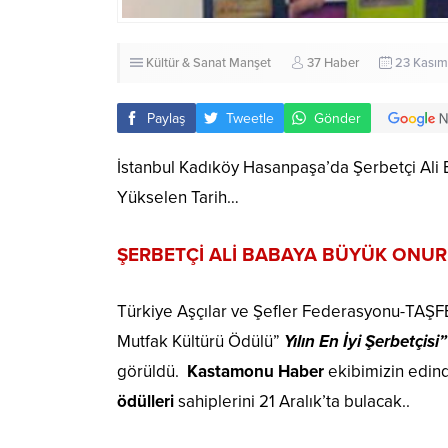
Kültür & Sanat
Manşet
37 Haber
23 Kasım
Paylaş
Tweetle
Gönder
İstanbul Kadıköy Hasanpaşa’da Şerbetçi Ali
Yükselen Tarih…
ŞERBETÇİ ALİ BABAYA BÜYÜK ONUR
Türkiye Aşçılar ve Şefler Federasyonu-TAŞFED
Mutfak Kültürü Ödülü”
Yılın En İyi Şerbetçisi”
görüldü.
Kastamonu Haber
ekibimizin edind
ödülleri
sahiplerini 21 Aralık’ta bulacak..