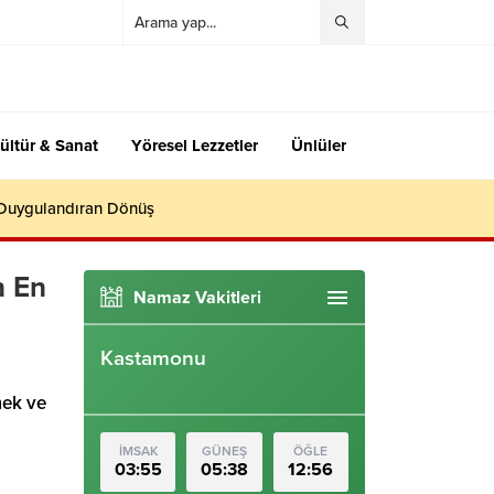
ültür & Sanat
Yöresel Lezzetler
Ünlüler
 Duygulandıran Dönüş
n En
Namaz Vakitleri
Kastamonu
mek ve
İMSAK
GÜNEŞ
ÖĞLE
03:55
05:38
12:56