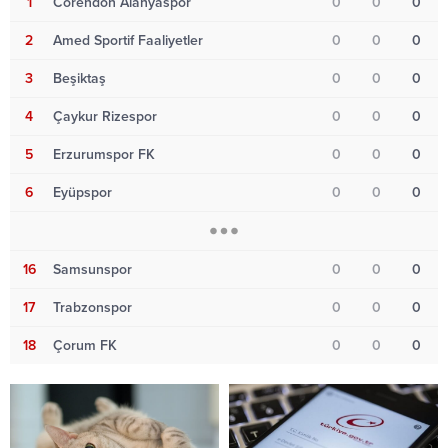
1
Corendon Alanyaspor
0
0
0
2
Amed Sportif Faaliyetler
0
0
0
3
Beşiktaş
0
0
0
4
Çaykur Rizespor
0
0
0
5
Erzurumspor FK
0
0
0
6
Eyüpspor
0
0
0
16
Samsunspor
0
0
0
17
Trabzonspor
0
0
0
18
Çorum FK
0
0
0