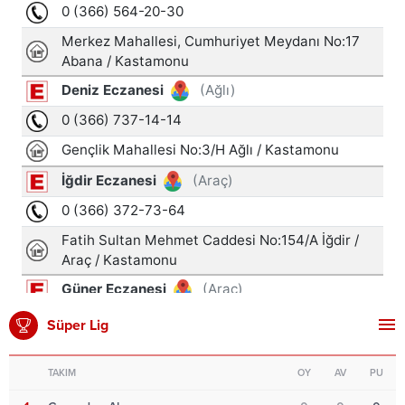
Süper Lig
TAKIM
OY
AV
PU