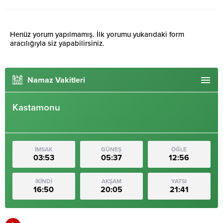
Henüz yorum yapılmamış. İlk yorumu yukarıdaki form
aracılığıyla siz yapabilirsiniz.
Namaz Vakitleri
Kastamonu
İMSAK
GÜNEŞ
ÖĞLE
03:53
05:37
12:56
İKİNDİ
AKŞAM
YATSI
16:50
20:05
21:41