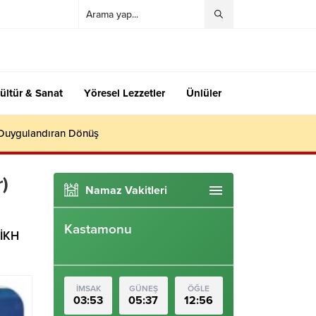
ültür & Sanat
Yöresel Lezzetler
Ünlüler
 Duygulandıran Dönüş
)
Namaz Vakitleri
Kastamonu
ÖİKH
İMSAK
GÜNEŞ
ÖĞLE
03:53
05:37
12:56