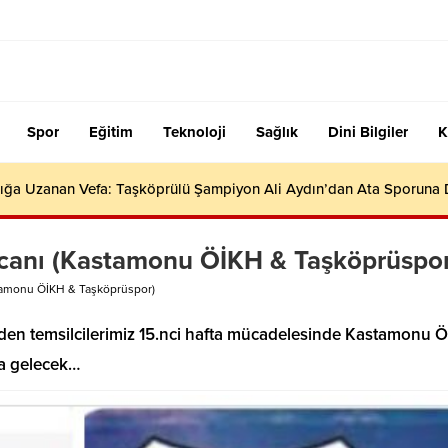
Spor
Eğitim
Teknoloji
Sağlık
Dini Bilgiler
K
ığa Uzanan Vefa: Taşköprülü Şampiyon Ali Aydın’dan Ata Sporuna
canı (Kastamonu ÖİKH & Taşköprüspor
tamonu ÖİKH & Taşköprüspor)
eden temsilcilerimiz 15.nci hafta mücadelesinde Kastamonu 
ya gelecek…