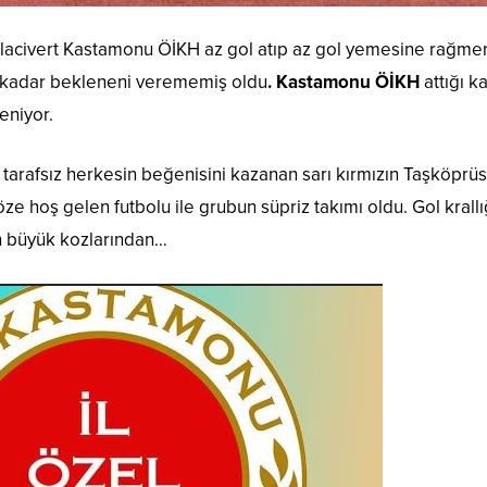
ı lacivert Kastamonu ÖİKH az gol atıp az gol yemesine rağmen
 kadar bekleneni verememiş oldu
. Kastamonu ÖİKH
attığı k
eniyor.
lı tarafsız herkesin beğenisini kazanan sarı kırmızın Taşköprü
 hoş gelen futbolu ile grubun süpriz takımı oldu. Gol krall
n büyük kozlarından…