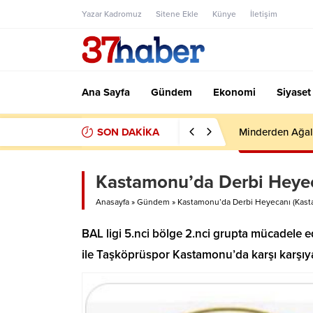
Yazar Kadromuz
Sitene Ekle
Künye
İletişim
Ana Sayfa
Gündem
Ekonomi
Siyaset
SON DAKİKA
Minderden Ağal
Kastamonu’da Derbi Heye
Anasayfa
»
Gündem
»
Kastamonu’da Derbi Heyecanı (Kas
BAL ligi 5.nci bölge 2.nci grupta mücadele 
ile Taşköprüspor Kastamonu’da karşı karşı