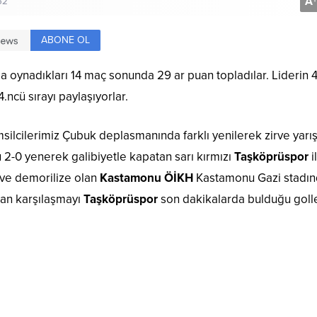
A
+
52
ABONE OL
 oynadıkları 14 maç sonunda 29 ar puan topladılar. Liderin 
.ncü sırayı paylaşıyorlar.
temsilcilerimiz Çubuk deplasmanında farklı yenilerek zirve yarı
u 2-0 yenerek galibiyetle kapatan sarı kırmızı
Taşköprüspor
i
 ve demorilize olan
Kastamonu ÖİKH
Kastamonu Gazi stadı
nan karşılaşmayı
Taşköprüspor
son dakikalarda bulduğu golle