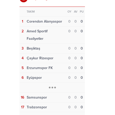
TAKIM
OY
AV
PU
1
Corendon Alanyaspor
0
0
0
2
Amed Sportif
0
0
0
Faaliyetler
3
Beşiktaş
0
0
0
4
Çaykur Rizespor
0
0
0
5
Erzurumspor FK
0
0
0
6
Eyüpspor
0
0
0
16
Samsunspor
0
0
0
17
Trabzonspor
0
0
0