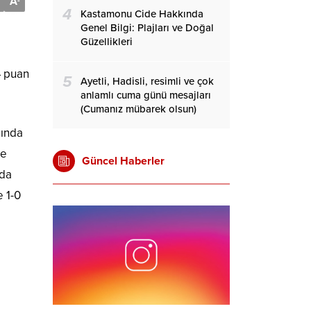
A
-
4
Kastamonu Cide Hakkında
Genel Bilgi: Plajları ve Doğal
Güzellikleri
4 puan
5
Ayetli, Hadisli, resimli ve çok
anlamlı cuma günü mesajları
(Cumanız mübarek olsun)
şında
le
Güncel Haberler
nda
 1-0