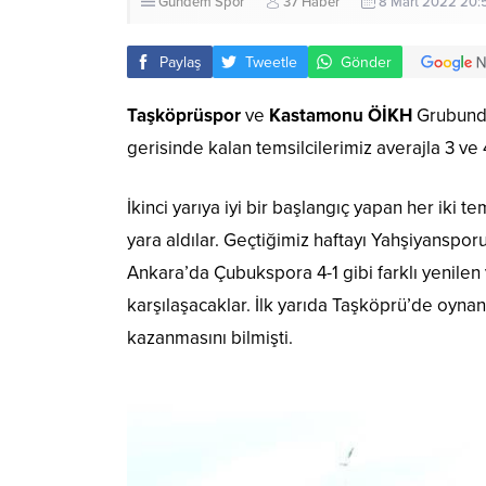
Gündem
Spor
37 Haber
8 Mart 2022 20:
Paylaş
Tweetle
Gönder
Taşköprüspor
ve
Kastamonu ÖİKH
Grubunda
gerisinde kalan temsilcilerimiz averajla 3 ve 4
İkinci yarıya iyi bir başlangıç yapan her iki 
yara aldılar. Geçtiğimiz haftayı Yahşiyanspor
Ankara’da Çubukspora 4-1 gibi farklı yenilen
karşılaşacaklar. İlk yarıda Taşköprü’de oyna
kazanmasını bilmişti.