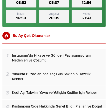
03:53
05:37
12:56
İKİNDİ
AKŞAM
YATSI
16:50
20:05
21:41
Bu Ay Çok Okunanlar
1
Instagram’da Hikaye ve Gönderi Paylaşamıyorum:
Nedenleri ve Çözümü
2
Yumurta Buzdolabında Kaç Gün Saklanır? Tazelik
Rehberi
3
Kedi Aşı Takvimi Yavru ve Yetişkin Kediler İçin Rehber
4
Kastamonu Cide Hakkında Genel Bilgi: Plajları ve Doğal