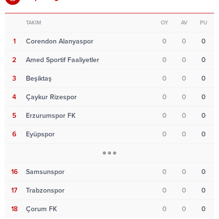
TAKIM
OY
AV
PU
1
Corendon Alanyaspor
0
0
0
2
Amed Sportif Faaliyetler
0
0
0
3
Beşiktaş
0
0
0
4
Çaykur Rizespor
0
0
0
5
Erzurumspor FK
0
0
0
6
Eyüpspor
0
0
0
16
Samsunspor
0
0
0
17
Trabzonspor
0
0
0
18
Çorum FK
0
0
0