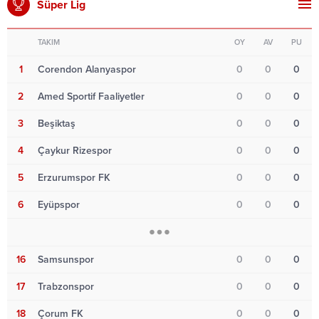
Süper Lig
TAKIM
OY
AV
PU
1
Corendon Alanyaspor
0
0
0
2
Amed Sportif Faaliyetler
0
0
0
3
Beşiktaş
0
0
0
4
Çaykur Rizespor
0
0
0
5
Erzurumspor FK
0
0
0
6
Eyüpspor
0
0
0
16
Samsunspor
0
0
0
17
Trabzonspor
0
0
0
18
Çorum FK
0
0
0