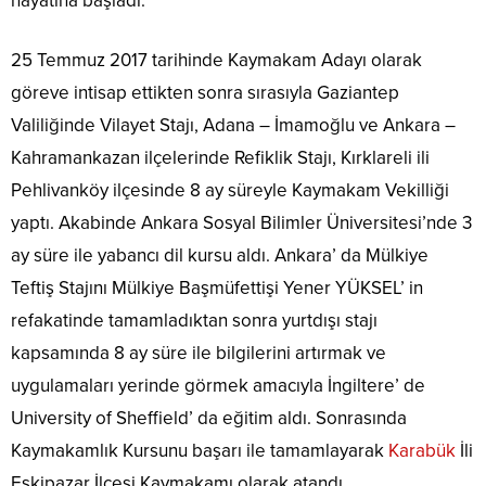
hayatına başladı.
25 Temmuz 2017 tarihinde Kaymakam Adayı olarak
göreve intisap ettikten sonra sırasıyla Gaziantep
Valiliğinde Vilayet Stajı, Adana – İmamoğlu ve Ankara –
Kahramankazan ilçelerinde Refiklik Stajı, Kırklareli ili
Pehlivanköy ilçesinde 8 ay süreyle Kaymakam Vekilliği
yaptı. Akabinde Ankara Sosyal Bilimler Üniversitesi’nde 3
ay süre ile yabancı dil kursu aldı. Ankara’ da Mülkiye
Teftiş Stajını Mülkiye Başmüfettişi Yener YÜKSEL’ in
refakatinde tamamladıktan sonra yurtdışı stajı
kapsamında 8 ay süre ile bilgilerini artırmak ve
uygulamaları yerinde görmek amacıyla İngiltere’ de
University of Sheffield’ da eğitim aldı. Sonrasında
Kaymakamlık Kursunu başarı ile tamamlayarak
Karabük
İli
Eskipazar İlçesi Kaymakamı olarak atandı.