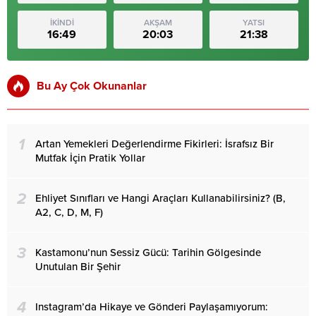
İKİNDİ
AKŞAM
YATSI
16:49
20:03
21:38
Bu Ay Çok Okunanlar
1
Artan Yemekleri Değerlendirme Fikirleri: İsrafsız Bir
Mutfak İçin Pratik Yollar
2
Ehliyet Sınıfları ve Hangi Araçları Kullanabilirsiniz? (B,
A2, C, D, M, F)
3
Kastamonu’nun Sessiz Gücü: Tarihin Gölgesinde
Unutulan Bir Şehir
4
Instagram’da Hikaye ve Gönderi Paylaşamıyorum: