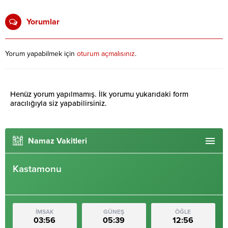
Yorumlar
Yorum yapabilmek için
oturum açmalısınız
.
Henüz yorum yapılmamış. İlk yorumu yukarıdaki form
aracılığıyla siz yapabilirsiniz.
Namaz Vakitleri
Kastamonu
İMSAK
GÜNEŞ
ÖĞLE
03:56
05:39
12:56