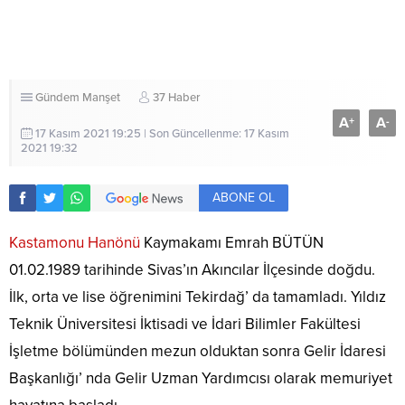
Gündem
Manşet
37 Haber
A
A
+
-
17 Kasım 2021 19:25 | Son Güncellenme: 17 Kasım
2021 19:32
ABONE OL
Kastamonu Hanönü
Kaymakamı Emrah BÜTÜN
01.02.1989 tarihinde Sivas’ın Akıncılar İlçesinde doğdu.
İlk, orta ve lise öğrenimini Tekirdağ’ da tamamladı. Yıldız
Teknik Üniversitesi İktisadi ve İdari Bilimler Fakültesi
İşletme bölümünden mezun olduktan sonra Gelir İdaresi
Başkanlığı’ nda Gelir Uzman Yardımcısı olarak memuriyet