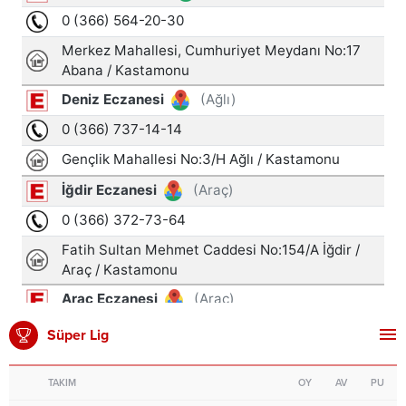
Süper Lig
TAKIM
OY
AV
PU