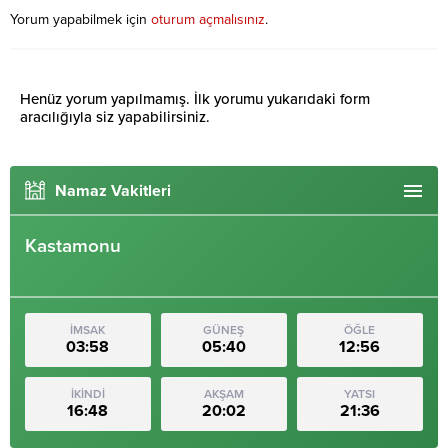
Yorum yapabilmek için
oturum açmalısınız
.
Henüz yorum yapılmamış. İlk yorumu yukarıdaki form
aracılığıyla siz yapabilirsiniz.
Namaz Vakitleri
Kastamonu
İMSAK
GÜNEŞ
ÖĞLE
03:58
05:40
12:56
İKİNDİ
AKŞAM
YATSI
16:48
20:02
21:36