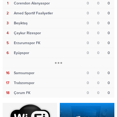
1
Corendon Alanyaspor
0
0
0
2
Amed Sportif Faaliyetler
0
0
0
3
Beşiktaş
0
0
0
4
Çaykur Rizespor
0
0
0
5
Erzurumspor FK
0
0
0
6
Eyüpspor
0
0
0
16
Samsunspor
0
0
0
17
Trabzonspor
0
0
0
18
Çorum FK
0
0
0