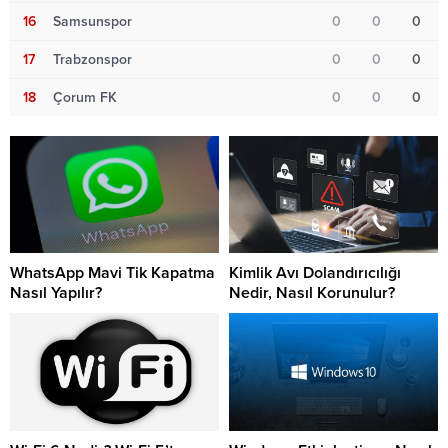
16
Samsunspor
0
0
0
17
Trabzonspor
0
0
0
18
Çorum FK
0
0
0
WhatsApp Mavi Tik Kapatma
Kimlik Avı Dolandırıcılığı
Nasıl Yapılır?
Nedir, Nasıl Korunulur?