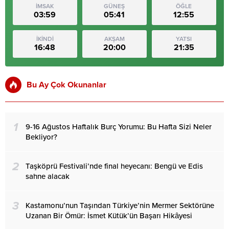
İMSAK
GÜNEŞ
ÖĞLE
03:59
05:41
12:55
İKİNDİ
AKŞAM
YATSI
16:48
20:00
21:35
Bu Ay Çok Okunanlar
1
9-16 Ağustos Haftalık Burç Yorumu: Bu Hafta Sizi Neler
Bekliyor?
2
Taşköprü Festivali’nde final heyecanı: Bengü ve Edis
sahne alacak
3
Kastamonu’nun Taşından Türkiye’nin Mermer Sektörüne
Uzanan Bir Ömür: İsmet Kütük’ün Başarı Hikâyesi