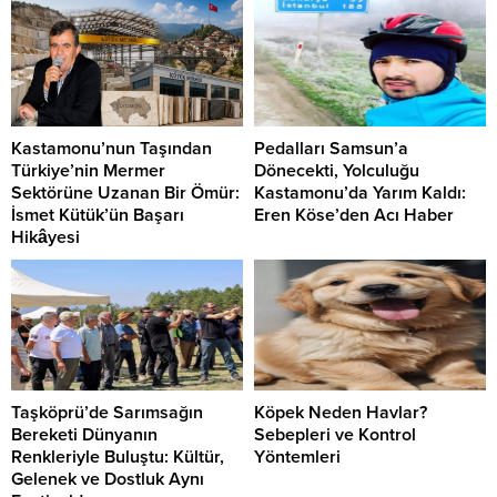
Kastamonu’nun Taşından
Pedalları Samsun’a
Türkiye’nin Mermer
Dönecekti, Yolculuğu
Sektörüne Uzanan Bir Ömür:
Kastamonu’da Yarım Kaldı:
İsmet Kütük’ün Başarı
Eren Köse’den Acı Haber
Hikâyesi
Taşköprü’de Sarımsağın
Köpek Neden Havlar?
Bereketi Dünyanın
Sebepleri ve Kontrol
Renkleriyle Buluştu: Kültür,
Yöntemleri
Gelenek ve Dostluk Aynı