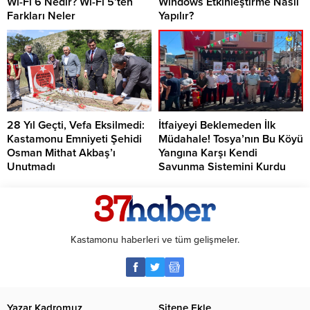
Wi-Fi 6 Nedir? Wi-Fi 5’ten
Windows Etkinleştirme Nasıl
Farkları Neler
Yapılır?
28 Yıl Geçti, Vefa Eksilmedi:
İtfaiyeyi Beklemeden İlk
Kastamonu Emniyeti Şehidi
Müdahale! Tosya’nın Bu Köyü
Osman Mithat Akbaş’ı
Yangına Karşı Kendi
Unutmadı
Savunma Sistemini Kurdu
Kastamonu haberleri ve tüm gelişmeler.
Yazar Kadromuz
Sitene Ekle