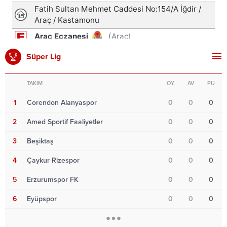
Süper Lig
TAKIM
OY
AV
PU
1
Corendon Alanyaspor
0
0
0
2
Amed Sportif Faaliyetler
0
0
0
3
Beşiktaş
0
0
0
4
Çaykur Rizespor
0
0
0
5
Erzurumspor FK
0
0
0
6
Eyüpspor
0
0
0