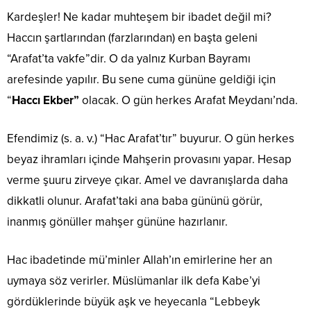
Kardeşler! Ne kadar muhteşem bir ibadet değil mi?
Haccın şartlarından (farzlarından) en başta geleni
“Arafat’ta vakfe”dir. O da yalnız Kurban Bayramı
arefesinde yapılır. Bu sene cuma gününe geldiği için
“
Haccı Ekber”
olacak. O gün herkes Arafat Meydanı’nda.
Efendimiz (s. a. v.) “Hac Arafat’tır” buyurur. O gün herkes
beyaz ihramları içinde Mahşerin provasını yapar. Hesap
verme şuuru zirveye çıkar. Amel ve davranışlarda daha
dikkatli olunur. Arafat’taki ana baba gününü görür,
inanmış gönüller mahşer gününe hazırlanır.
Hac ibadetinde mü’minler Allah’ın emirlerine her an
uymaya söz verirler. Müslümanlar ilk defa Kabe’yi
gördüklerinde büyük aşk ve heyecanla “Lebbeyk