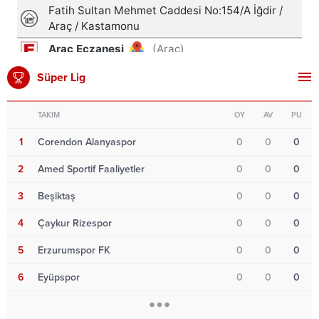
Süper Lig
TAKIM
OY
AV
PU
1
Corendon Alanyaspor
0
0
0
2
Amed Sportif Faaliyetler
0
0
0
3
Beşiktaş
0
0
0
4
Çaykur Rizespor
0
0
0
5
Erzurumspor FK
0
0
0
6
Eyüpspor
0
0
0