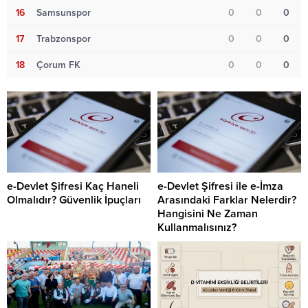
16
Samsunspor
0
0
0
17
Trabzonspor
0
0
0
18
Çorum FK
0
0
0
e-Devlet Şifresi Kaç Haneli
e-Devlet Şifresi ile e-İmza
Olmalıdır? Güvenlik İpuçları
Arasındaki Farklar Nelerdir?
Hangisini Ne Zaman
Kullanmalısınız?