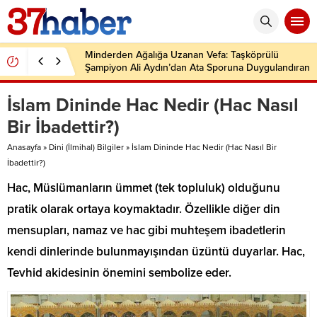
Minderden Ağalığa Uzanan Vefa: Taşköprülü
Şampiyon Ali Aydın’dan Ata Sporuna Duygulandıran
Dönüş
İslam Dininde Hac Nedir (Hac Nasıl
Bir İbadettir?)
Anasayfa
»
Dini (İlmihal) Bilgiler
»
İslam Dininde Hac Nedir (Hac Nasıl Bir
İbadettir?)
Hac, Müslümanların ümmet (tek topluluk) olduğunu
pratik olarak ortaya koymaktadır. Özellikle diğer din
mensupları, namaz ve hac gibi muhteşem ibadetlerin
kendi dinlerinde bulunmayışından üzüntü duyarlar. Hac,
Tevhid akidesinin önemini sembolize eder.