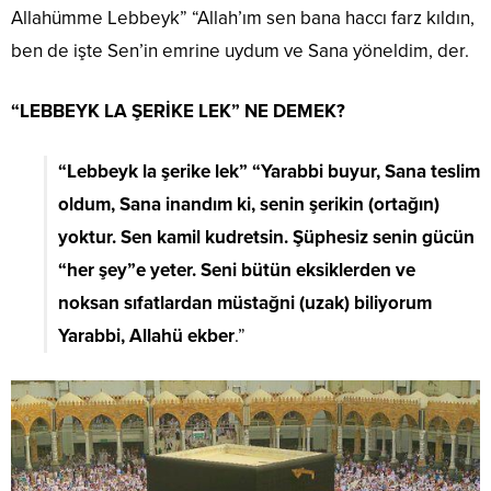
Allahümme Lebbeyk” “Allah’ım sen bana haccı farz kıldın,
ben de işte Sen’in emrine uydum ve Sana yöneldim, der.
“LEBBEYK LA ŞERİKE LEK” NE DEMEK?
“Lebbeyk la şerike lek” “Yarabbi buyur, Sana teslim
oldum, Sana inandım ki, senin şerikin (ortağın)
yoktur. Sen kamil kudretsin. Şüphesiz senin gücün
“her şey”e yeter. Seni bütün eksiklerden ve
noksan sıfatlardan müstağni (uzak) biliyorum
Yarabbi, Allahü ekber
.”