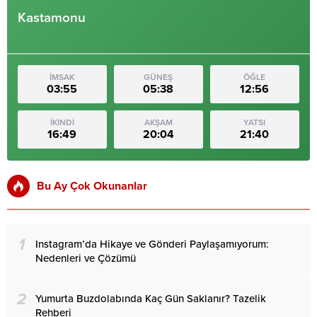
Kastamonu
İMSAK
GÜNEŞ
ÖĞLE
03:55
05:38
12:56
İKİNDİ
AKŞAM
YATSI
16:49
20:04
21:40
Bu Ay Çok Okunanlar
1
Instagram’da Hikaye ve Gönderi Paylaşamıyorum:
Nedenleri ve Çözümü
2
Yumurta Buzdolabında Kaç Gün Saklanır? Tazelik
Rehberi