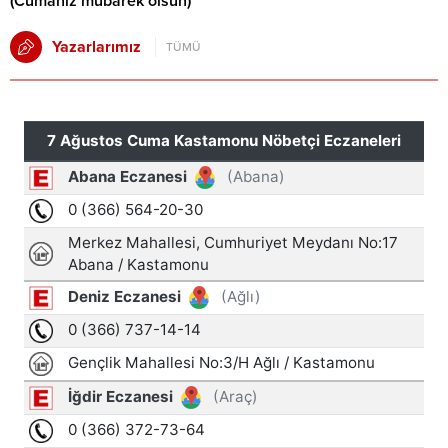
(Cumanız mübarek olsun)
Yazarlarımız
TÜMÜ