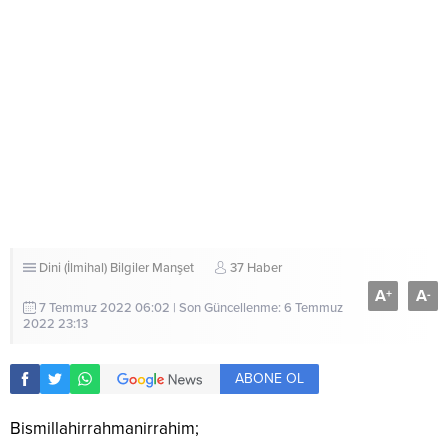
Dini (İlmihal) Bilgiler
Manşet
37 Haber
A
A
+
-
7 Temmuz 2022 06:02 | Son Güncellenme: 6 Temmuz
2022 23:13
ABONE OL
Bismillahirrahmanirrahim;