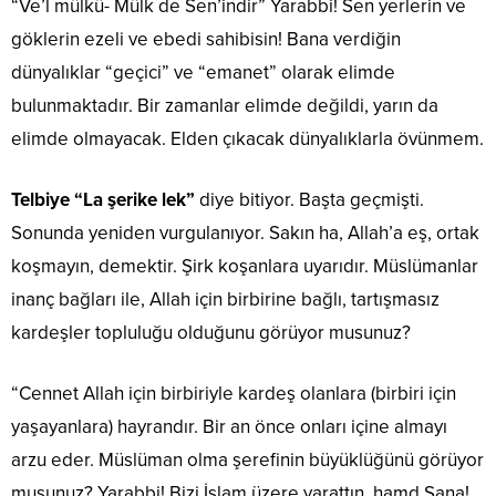
“Ve’l mülkü- Mülk de Sen’indir” Yarabbi! Sen yerlerin ve
göklerin ezeli ve ebedi sahibisin! Bana verdiğin
dünyalıklar “geçici” ve “emanet” olarak elimde
bulunmaktadır. Bir zamanlar elimde değildi, yarın da
elimde olmayacak. Elden çıkacak dünyalıklarla övünmem.
Telbiye “La şerike lek”
diye bitiyor. Başta geçmişti.
Sonunda yeniden vurgulanıyor. Sakın ha, Allah’a eş, ortak
koşmayın, demektir. Şirk koşanlara uyarıdır. Müslümanlar
inanç bağları ile, Allah için birbirine bağlı, tartışmasız
kardeşler topluluğu olduğunu görüyor musunuz?
“Cennet Allah için birbiriyle kardeş olanlara (birbiri için
yaşayanlara) hayrandır. Bir an önce onları içine almayı
arzu eder. Müslüman olma şerefinin büyüklüğünü görüyor
musunuz? Yarabbi! Bizi İslam üzere yarattın, hamd Sana!