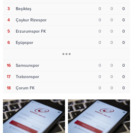
3
Beşiktaş
0
0
0
4
Çaykur Rizespor
0
0
0
5
Erzurumspor FK
0
0
0
6
Eyüpspor
0
0
0
16
Samsunspor
0
0
0
17
Trabzonspor
0
0
0
18
Çorum FK
0
0
0