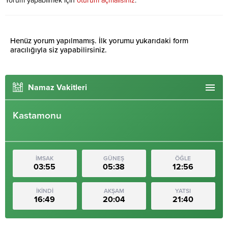
Yorum yapabilmek için
oturum açmalısınız
.
Henüz yorum yapılmamış. İlk yorumu yukarıdaki form
aracılığıyla siz yapabilirsiniz.
Namaz Vakitleri
Kastamonu
İMSAK
GÜNEŞ
ÖĞLE
03:55
05:38
12:56
İKİNDİ
AKŞAM
YATSI
16:49
20:04
21:40