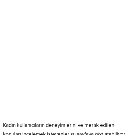
Kadın kullanıcıların deneyimlerini ve merak edilen
konuları incelemek isteyenler şu sayfaya göz atabiliyor: