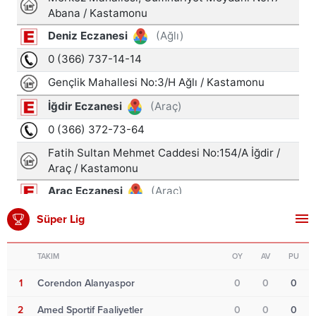
Süper Lig
TAKIM
OY
AV
PU
1
Corendon Alanyaspor
0
0
0
2
Amed Sportif Faaliyetler
0
0
0