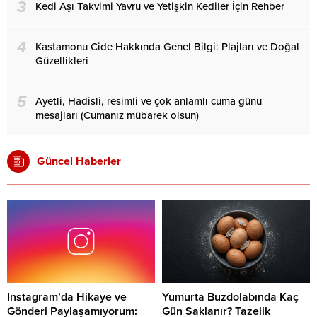
3
Kedi Aşı Takvimi Yavru ve Yetişkin Kediler İçin Rehber
4
Kastamonu Cide Hakkında Genel Bilgi: Plajları ve Doğal
Güzellikleri
5
Ayetli, Hadisli, resimli ve çok anlamlı cuma günü
mesajları (Cumanız mübarek olsun)
Güncel Haberler
Instagram’da Hikaye ve
Yumurta Buzdolabında Kaç
Gönderi Paylaşamıyorum:
Gün Saklanır? Tazelik