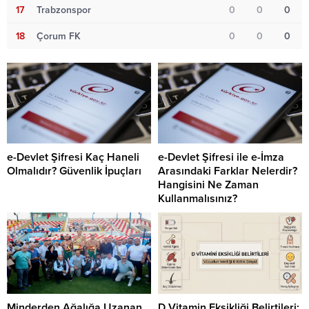
17
Trabzonspor
0
0
0
18
Çorum FK
0
0
0
e-Devlet Şifresi Kaç Haneli
e-Devlet Şifresi ile e-İmza
Olmalıdır? Güvenlik İpuçları
Arasındaki Farklar Nelerdir?
Hangisini Ne Zaman
Kullanmalısınız?
Minderden Ağalığa Uzanan
D Vitamin Eksikliği Belirtileri: