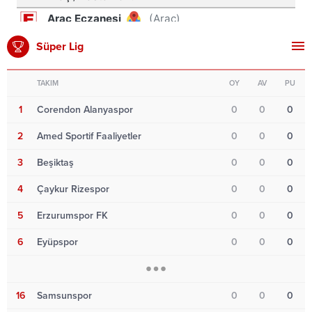
Süper Lig
TAKIM
OY
AV
PU
1
Corendon Alanyaspor
0
0
0
2
Amed Sportif Faaliyetler
0
0
0
3
Beşiktaş
0
0
0
4
Çaykur Rizespor
0
0
0
5
Erzurumspor FK
0
0
0
6
Eyüpspor
0
0
0
16
Samsunspor
0
0
0