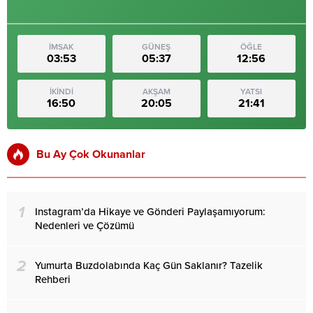
İMSAK
GÜNEŞ
ÖĞLE
03:53
05:37
12:56
İKİNDİ
AKŞAM
YATSI
16:50
20:05
21:41
Bu Ay Çok Okunanlar
1
Instagram’da Hikaye ve Gönderi Paylaşamıyorum:
Nedenleri ve Çözümü
2
Yumurta Buzdolabında Kaç Gün Saklanır? Tazelik
Rehberi