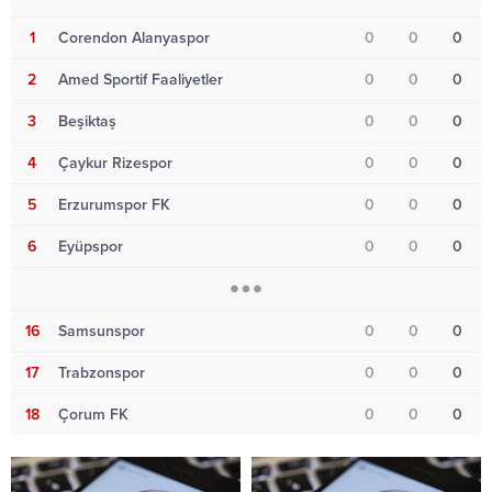
1
Corendon Alanyaspor
0
0
0
2
Amed Sportif Faaliyetler
0
0
0
3
Beşiktaş
0
0
0
4
Çaykur Rizespor
0
0
0
5
Erzurumspor FK
0
0
0
6
Eyüpspor
0
0
0
16
Samsunspor
0
0
0
17
Trabzonspor
0
0
0
18
Çorum FK
0
0
0