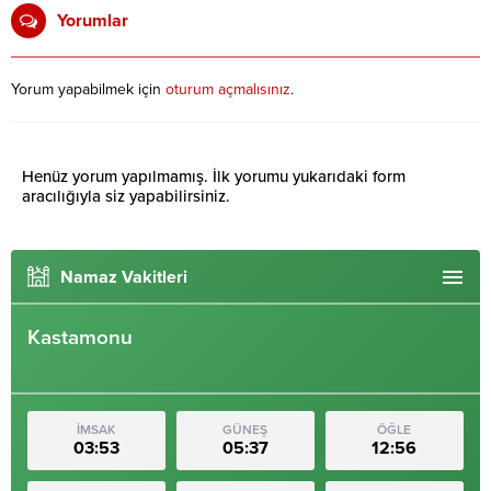
Yorumlar
Yorum yapabilmek için
oturum açmalısınız
.
Henüz yorum yapılmamış. İlk yorumu yukarıdaki form
aracılığıyla siz yapabilirsiniz.
Namaz Vakitleri
Kastamonu
İMSAK
GÜNEŞ
ÖĞLE
03:53
05:37
12:56