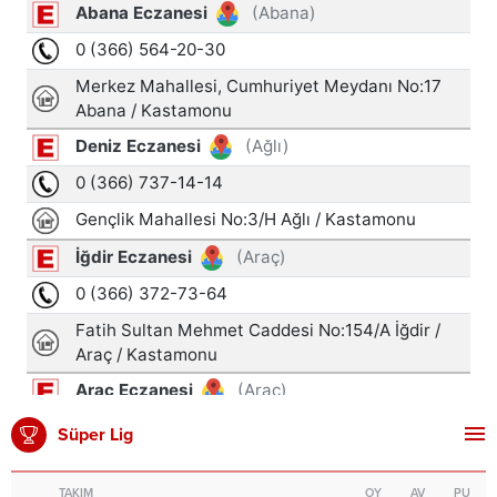
Süper Lig
TAKIM
OY
AV
PU