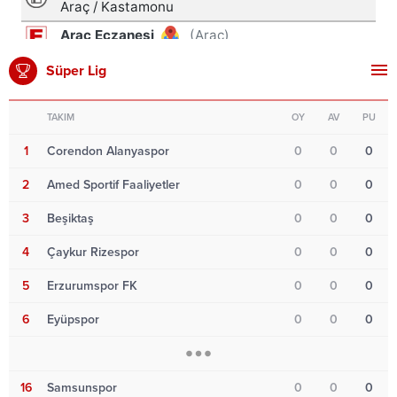
Süper Lig
TAKIM
OY
AV
PU
1
Corendon Alanyaspor
0
0
0
2
Amed Sportif Faaliyetler
0
0
0
3
Beşiktaş
0
0
0
4
Çaykur Rizespor
0
0
0
5
Erzurumspor FK
0
0
0
6
Eyüpspor
0
0
0
16
Samsunspor
0
0
0