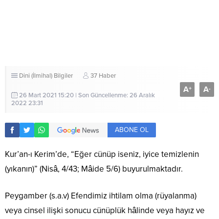
Dini (İlmihal) Bilgiler
37 Haber
A
A
+
-
26 Mart 2021 15:20 | Son Güncellenme: 26 Aralık
2022 23:31
ABONE OL
Kur’an-ı Kerim’de, “Eğer cünüp iseniz, iyice temizlenin
(yıkanın)” (Nisâ, 4/43; Mâide 5/6) buyurulmaktadır.
Peygamber (s.a.v) Efendimiz ihtilam olma (rüyalanma)
veya cinsel ilişki sonucu cünüplük hâlinde veya hayız ve