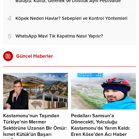
Buluştu: Kültür, Gelenek ve Dostluk Aynı Festivalde
4
Köpek Neden Havlar? Sebepleri ve Kontrol Yöntemleri
5
WhatsApp Mavi Tik Kapatma Nasıl Yapılır?
Güncel Haberler
Kastamonu’nun Taşından
Pedalları Samsun’a
Türkiye’nin Mermer
Dönecekti, Yolculuğu
Sektörüne Uzanan Bir Ömür:
Kastamonu’da Yarım Kaldı:
İsmet Kütük’ün Başarı
Eren Köse’den Acı Haber