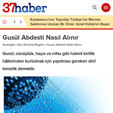
Kastamonu’nun Taşından Türkiye’nin Mermer
Sektörüne Uzanan Bir Ömür: İsmet Kütük’ün Başarı
Hikâyesi
Gusül Abdesti Nasıl Alınır
Anasayfa
»
Dini (İlmihal) Bilgiler
»
Gusül Abdesti Nasıl Alınır
Gusül; cünüplük, hayız ve nifas gibi hükmî kirlilik
hâllerinden kurtulmak için yapılması gereken dinî
temizlik demektir.