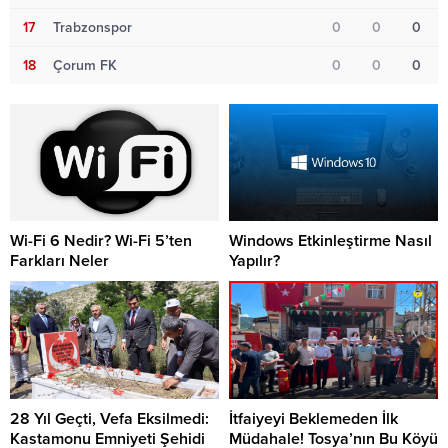
17
Trabzonspor
0
0
0
18
Çorum FK
0
0
0
Wi-Fi 6 Nedir? Wi-Fi 5’ten
Windows Etkinleştirme Nasıl
Farkları Neler
Yapılır?
28 Yıl Geçti, Vefa Eksilmedi:
İtfaiyeyi Beklemeden İlk
Kastamonu Emniyeti Şehidi
Müdahale! Tosya’nın Bu Köyü