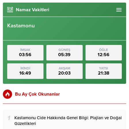
Namaz Vakitleri
Kastamonu
İMSAK
GÜNEŞ
ÖĞLE
03:56
05:39
12:56
İKİNDİ
AKŞAM
YATSI
16:49
20:03
21:38
Bu Ay Çok Okunanlar
1
Kastamonu Cide Hakkında Genel Bilgi: Plajları ve Doğal
Güzellikleri