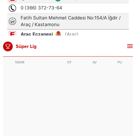
Süper Lig
TAKIM
OY
AV
PU