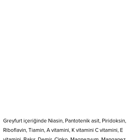
Greyfurt içeriğinde Niasin, Pantotenik asit, Piridoksin,
Riboflavin, Tiamin, A vitamini, K vitamini C vitamini, E
vitamini, Bakır, Demir, Çinko, Magnezyum, Manganez,