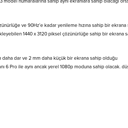
C3 model numaralarına sahip aynı ekranlara sahip olacağı ort
zünürlüğe ve 90Hz’e kadar yenileme hızına sahip bir ekrana 
ekleyebilen 1440 x 3120 piksel çözünürlüğe sahip bir ekrana 
 mm daha dar ve 2 mm daha küçük bir ekrana sahip olduğu
kranı 6 Pro ile aynı ancak yerel 1080p moduna sahip olacak. d