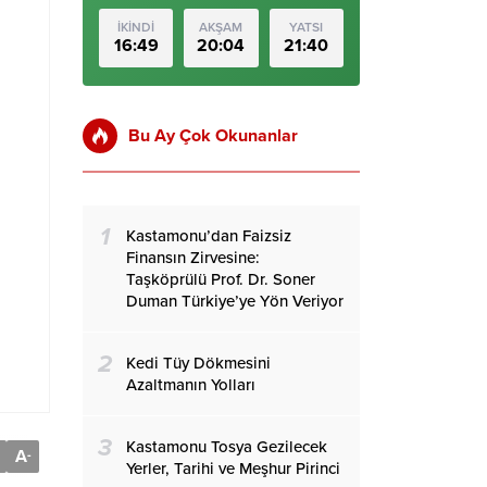
İKİNDİ
AKŞAM
YATSI
16:49
20:04
21:40
Bu Ay Çok Okunanlar
1
Kastamonu’dan Faizsiz
Finansın Zirvesine:
Taşköprülü Prof. Dr. Soner
Duman Türkiye’ye Yön Veriyor
2
Kedi Tüy Dökmesini
Azaltmanın Yolları
3
Kastamonu Tosya Gezilecek
A
-
Yerler, Tarihi ve Meşhur Pirinci