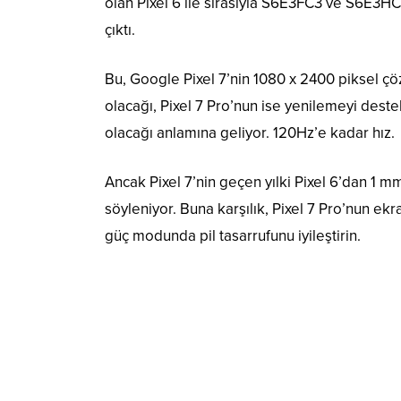
olan Pixel 6 ile sırasıyla S6E3FC3 ve S6E3H
çıktı.
Bu,
Google Pixel 7’nin
1080 x 2400 piksel çö
olacağı, Pixel 7 Pro’nun ise yenilemeyi dest
olacağı anlamına geliyor. 120Hz’e kadar hız.
Ancak Pixel 7’nin geçen yılki Pixel 6’dan 1
söyleniyor. Buna karşılık, Pixel 7 Pro’nun e
güç modunda pil tasarrufunu iyileştirin.