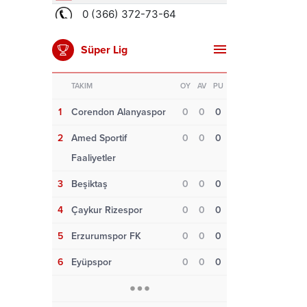
Süper Lig
TAKIM
OY
AV
PU
1
Corendon Alanyaspor
0
0
0
2
Amed Sportif
0
0
0
Faaliyetler
3
Beşiktaş
0
0
0
4
Çaykur Rizespor
0
0
0
5
Erzurumspor FK
0
0
0
6
Eyüpspor
0
0
0