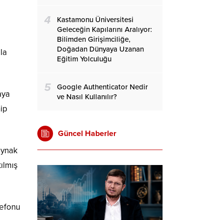
4
Kastamonu Üniversitesi
Geleceğin Kapılarını Aralıyor:
Bilimden Girişimciliğe,
Doğadan Dünyaya Uzanan
la
Eğitim Yolculuğu
5
Google Authenticator Nedir
aya
ve Nasıl Kullanılır?
hip
Güncel Haberler
aynak
ılmış
lefonu