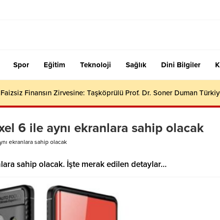
Spor
Eğitim
Teknoloji
Sağlık
Dini Bilgiler
K
aizsiz Finansın Zirvesine: Taşköprülü Prof. Dr. Soner Duman Türkiy
xel 6 ile aynı ekranlara sahip olacak
aynı ekranlara sahip olacak
anlara sahip olacak. İşte merak edilen detaylar…