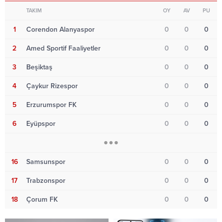
TAKIM
OY
AV
PU
1
Corendon Alanyaspor
0
0
0
2
Amed Sportif Faaliyetler
0
0
0
3
Beşiktaş
0
0
0
4
Çaykur Rizespor
0
0
0
5
Erzurumspor FK
0
0
0
6
Eyüpspor
0
0
0
16
Samsunspor
0
0
0
17
Trabzonspor
0
0
0
18
Çorum FK
0
0
0