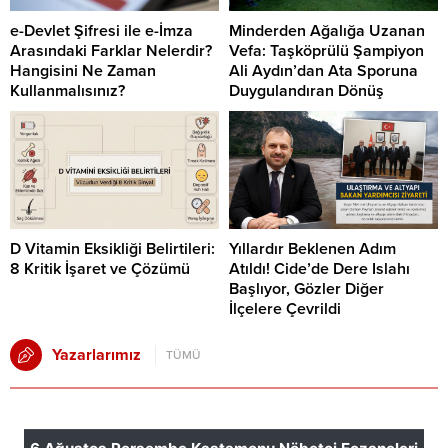
e-Devlet Şifresi ile e-İmza
Minderden Ağalığa Uzanan
Arasındaki Farklar Nelerdir?
Vefa: Taşköprülü Şampiyon
Hangisini Ne Zaman
Ali Aydın’dan Ata Sporuna
Kullanmalısınız?
Duygulandıran Dönüş
D Vitamin Eksikliği Belirtileri:
Yıllardır Beklenen Adım
8 Kritik İşaret ve Çözümü
Atıldı! Cide’de Dere Islahı
Başlıyor, Gözler Diğer
İlçelere Çevrildi
Yazarlarımız
TÜMÜ