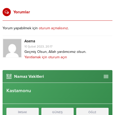
Yorumlar
Yorum yapabilmek için
oturum açmalısınız
.
Asena
10 Şubat 2023, 20:17
Geçmiş Olsun, Allah yardımcımız olsun.
Yanıtlamak için oturum açın
Namaz Vakitleri
Kastamonu
İMSAK
GÜNEŞ
ÖĞLE