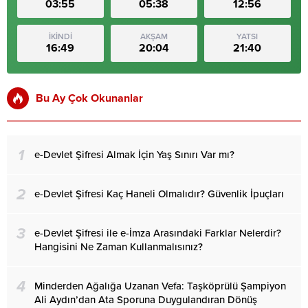
03:55
05:38
12:56
İKİNDİ
AKŞAM
YATSI
16:49
20:04
21:40
Bu Ay Çok Okunanlar
1
e-Devlet Şifresi Almak İçin Yaş Sınırı Var mı?
2
e-Devlet Şifresi Kaç Haneli Olmalıdır? Güvenlik İpuçları
3
e-Devlet Şifresi ile e-İmza Arasındaki Farklar Nelerdir?
Hangisini Ne Zaman Kullanmalısınız?
4
Minderden Ağalığa Uzanan Vefa: Taşköprülü Şampiyon
Ali Aydın’dan Ata Sporuna Duygulandıran Dönüş