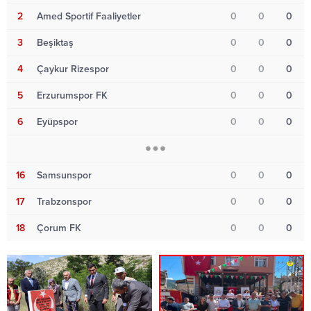
2
Amed Sportif Faaliyetler
0
0
0
3
Beşiktaş
0
0
0
4
Çaykur Rizespor
0
0
0
5
Erzurumspor FK
0
0
0
6
Eyüpspor
0
0
0
16
Samsunspor
0
0
0
17
Trabzonspor
0
0
0
18
Çorum FK
0
0
0