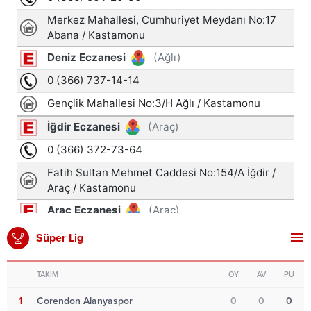
Süper Lig
TAKIM
OY
AV
PU
1
Corendon Alanyaspor
0
0
0