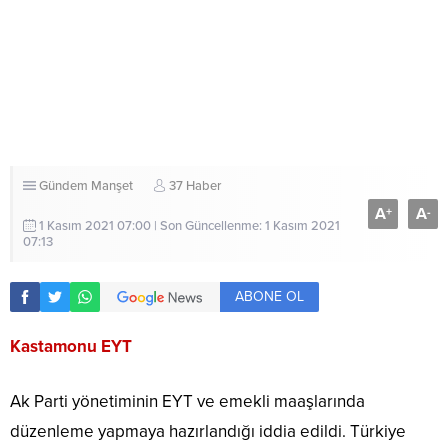
Gündem
Manşet
37 Haber
A
A
+
-
1 Kasım 2021 07:00 | Son Güncellenme: 1 Kasım 2021
07:13
ABONE OL
Kastamonu EYT
Ak Parti yönetiminin EYT ve emekli maaşlarında
düzenleme yapmaya hazırlandığı iddia edildi. Türkiye