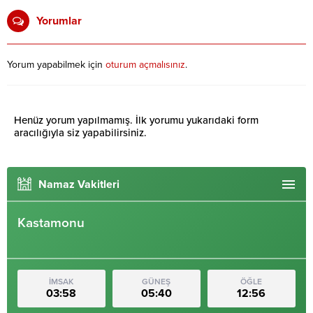
Yorumlar
Yorum yapabilmek için
oturum açmalısınız
.
Henüz yorum yapılmamış. İlk yorumu yukarıdaki form
aracılığıyla siz yapabilirsiniz.
Namaz Vakitleri
Kastamonu
İMSAK
GÜNEŞ
ÖĞLE
03:58
05:40
12:56