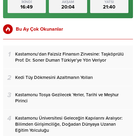
İKİNDİ
AKŞAM
YATSI
16:49
20:04
21:40
Bu Ay Çok Okunanlar
1
Kastamonu’dan Faizsiz Finansın Zirvesine: Taşköprülü
Prof. Dr. Soner Duman Türkiye’ye Yön Veriyor
2
Kedi Tüy Dökmesini Azaltmanın Yolları
3
Kastamonu Tosya Gezilecek Yerler, Tarihi ve Meşhur
Pirinci
4
Kastamonu Üniversitesi Geleceğin Kapılarını Aralıyor:
Bilimden Girişimciliğe, Doğadan Dünyaya Uzanan
Eğitim Yolculuğu