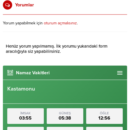
Yorumlar
Yorum yapabilmek için
oturum açmalısınız
.
Henüz yorum yapılmamış. İlk yorumu yukarıdaki form
aracılığıyla siz yapabilirsiniz.
Namaz Vakitleri
Kastamonu
İMSAK
GÜNEŞ
ÖĞLE
03:55
05:38
12:56