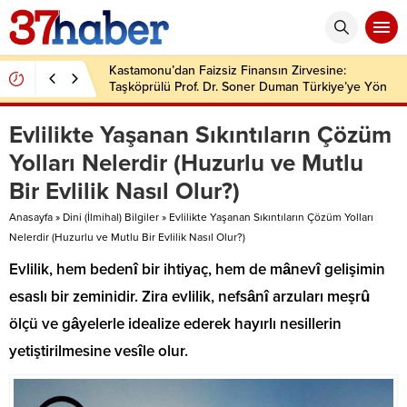
Kastamonu’dan Faizsiz Finansın Zirvesine:
Taşköprülü Prof. Dr. Soner Duman Türkiye’ye Yön
Veriyor
Evlilikte Yaşanan Sıkıntıların Çözüm
Yolları Nelerdir (Huzurlu ve Mutlu
Bir Evlilik Nasıl Olur?)
Anasayfa
»
Dini (İlmihal) Bilgiler
»
Evlilikte Yaşanan Sıkıntıların Çözüm Yolları
Nelerdir (Huzurlu ve Mutlu Bir Evlilik Nasıl Olur?)
Evlilik, hem bedenî bir ihtiyaç, hem de mânevî gelişimin
esaslı bir zeminidir. Zira evlilik, nefsânî arzuları meşrû
ölçü ve gâyelerle idealize ederek hayırlı nesillerin
yetiştirilmesine vesîle olur.