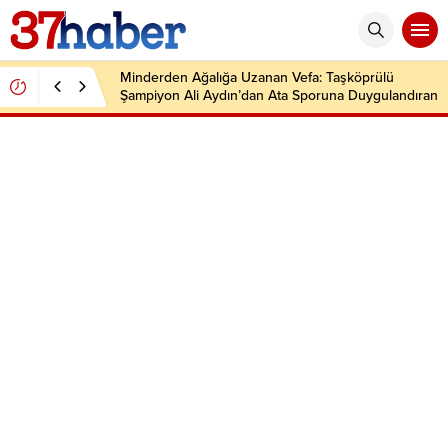
Minderden Ağalığa Uzanan Vefa: Taşköprülü
Şampiyon Ali Aydın’dan Ata Sporuna Duygulandıran
Dönüş