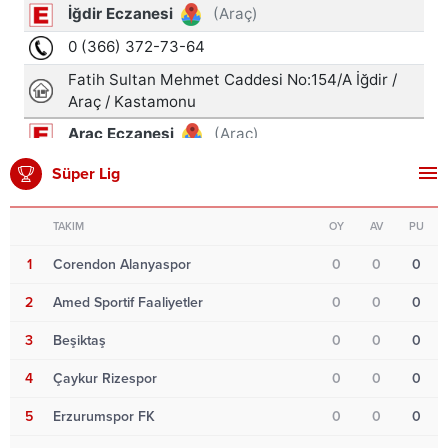
Süper Lig
TAKIM
OY
AV
PU
1
Corendon Alanyaspor
0
0
0
2
Amed Sportif Faaliyetler
0
0
0
3
Beşiktaş
0
0
0
4
Çaykur Rizespor
0
0
0
5
Erzurumspor FK
0
0
0