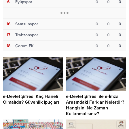
6
Eyüpspor
0
0
0
16
Samsunspor
0
0
0
17
Trabzonspor
0
0
0
18
Çorum FK
0
0
0
e-Devlet Şifresi Kaç Haneli
e-Devlet Şifresi ile e-İmza
Olmalıdır? Güvenlik İpuçları
Arasındaki Farklar Nelerdir?
Hangisini Ne Zaman
Kullanmalısınız?