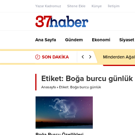
Yazar Kadromuz
Sitene Ekle
Künye
İletişim
Ana Sayfa
Gündem
Ekonomi
Siyaset
SON DAKİKA
Minderden Ağal
Etiket:
Boğa burcu günlük
Anasayfa
»
Etiket: Boğa burcu günlük
Boğa Burcu Özellikleri