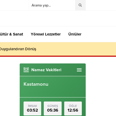
ültür & Sanat
Yöresel Lezzetler
Ünlüler
 Duygulandıran Dönüş
Namaz Vakitleri
Kastamonu
İMSAK
GÜNEŞ
ÖĞLE
03:52
05:36
12:56