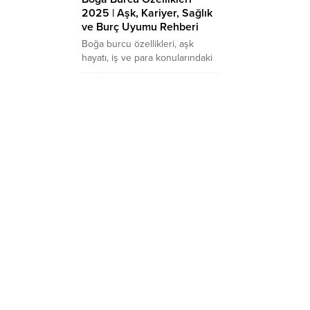
2025 | Aşk, Kariyer, Sağlık
ve Burç Uyumu Rehberi
Boğa burcu özellikleri, aşk
hayatı, iş ve para konularındaki
eğilimleri neler? Boğa burcu
kadını ve erkeği nasıl olur? En
güncel bilgilerle 2025 rehberi!