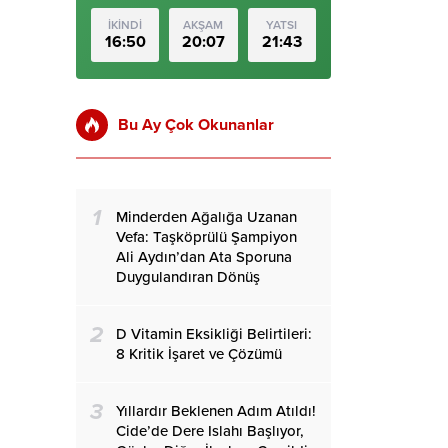
İKİNDİ
AKŞAM
YATSI
16:50
20:07
21:43
Bu Ay Çok Okunanlar
1
Minderden Ağalığa Uzanan
Vefa: Taşköprülü Şampiyon
Ali Aydın’dan Ata Sporuna
Duygulandıran Dönüş
2
D Vitamin Eksikliği Belirtileri:
8 Kritik İşaret ve Çözümü
3
Yıllardır Beklenen Adım Atıldı!
Cide’de Dere Islahı Başlıyor,