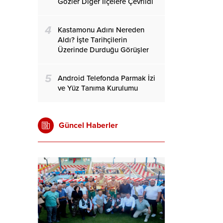
Gözler Diğer İlçelere Çevrildi
4
Kastamonu Adını Nereden
Aldı? İşte Tarihçilerin
Üzerinde Durduğu Görüşler
5
Android Telefonda Parmak İzi
ve Yüz Tanıma Kurulumu
Güncel Haberler