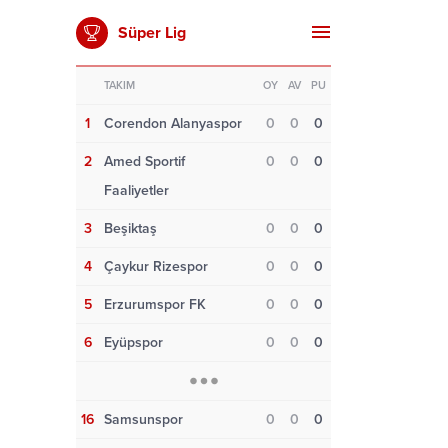
Süper Lig
TAKIM
OY
AV
PU
1
Corendon Alanyaspor
0
0
0
2
Amed Sportif
0
0
0
Faaliyetler
3
Beşiktaş
0
0
0
4
Çaykur Rizespor
0
0
0
5
Erzurumspor FK
0
0
0
6
Eyüpspor
0
0
0
16
Samsunspor
0
0
0