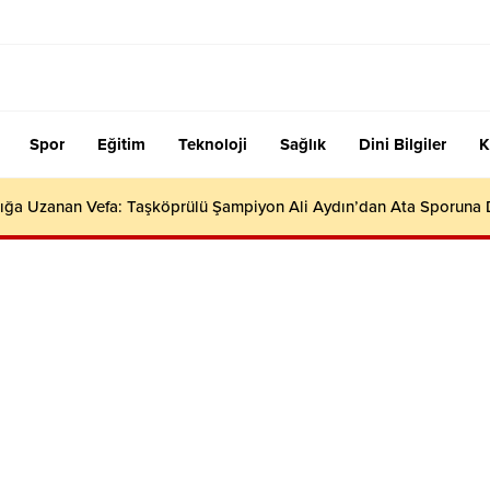
Spor
Eğitim
Teknoloji
Sağlık
Dini Bilgiler
K
ığa Uzanan Vefa: Taşköprülü Şampiyon Ali Aydın’dan Ata Sporuna