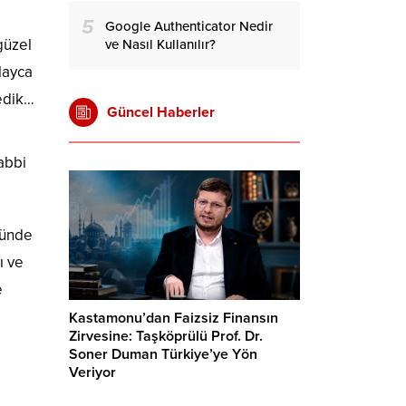
5
Google Authenticator Nedir
güzel
ve Nasıl Kullanılır?
layca
ledik…
Güncel Haberler
abbi
nünde
ı ve
e
Kastamonu’dan Faizsiz Finansın
Zirvesine: Taşköprülü Prof. Dr.
Soner Duman Türkiye’ye Yön
Veriyor