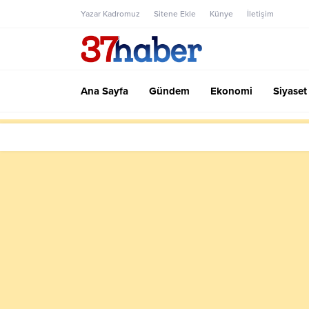
Yazar Kadromuz
Sitene Ekle
Künye
İletişim
Ana Sayfa
Gündem
Ekonomi
Siyaset