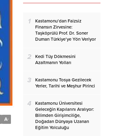
1
Kastamonu’dan Faizsiz
Finansın Zirvesine:
Taşköprülü Prof. Dr. Soner
Duman Türkiye’ye Yön Veriyor
2
Kedi Tüy Dökmesini
Azaltmanın Yolları
3
Kastamonu Tosya Gezilecek
Yerler, Tarihi ve Meşhur Pirinci
4
Kastamonu Üniversitesi
Geleceğin Kapılarını Aralıyor:
Bilimden Girişimciliğe,
A
-
Doğadan Dünyaya Uzanan
Eğitim Yolculuğu