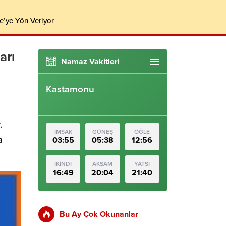
e’ye Yön Veriyor
arı
Namaz Vakitleri
Kastamonu
.
İMSAK
GÜNEŞ
ÖĞLE
a
03:55
05:38
12:56
İKİNDİ
AKŞAM
YATSI
16:49
20:04
21:40
Bu Ay Çok Okunanlar