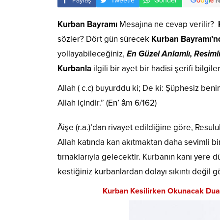
Paylaş
Tweetle
Gönder
Kurban Bayramı
Mesajına ne cevap verilir?
sözler? Dört gün sürecek
Kurban Bayramı’n
yollayabileceğiniz,
En Güzel Anlamlı, Resiml
Kurbanla
ilgili bir ayet bir hadisi şerifi bilgi
Allah ( c.c) buyurddu ki; De ki: Şüphesiz be
Allah içindir.” (En’ âm 6/162)
Âişe (r.a.)’dan rivayet edildiğine göre, Res
Allah katında kan akıtmaktan daha sevimli bir
tırnaklarıyla gelecektir. Kurbanın kanı yer
kestiğiniz kurbanlardan dolayı sıkıntı değil g
Kurban Kesilirken Okunacak Dualar iç