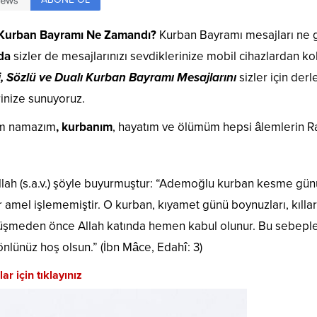
Kurban Bayramı Ne Zamandı?
Kurban Bayramı mesajları ne 
da
sizler de mesajlarınızı sevdiklerinize mobil cihazlardan ko
i, Sözlü ve Dualı Kurban Bayramı Mesajlarını
sizler için der
lerinize sunuyoruz.
nim namazım
, kurbanım
, hayatım ve ölümüm hepsi âlemlerin R
ulullah (s.a.v.) şöyle buyurmuştur: “Ademoğlu kurban kesme gü
 amel işlememiştir. O kurban, kıyamet günü boynuzları, kıllar
e düşmeden önce Allah katında hemen kabul olunur. Bu sebepl
önlünüz hoş olsun.” (İbn Mâce, Edahî: 3)
in tıklayınız