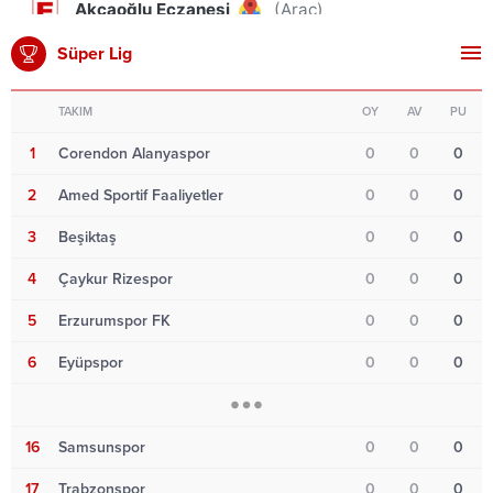
Süper Lig
TAKIM
OY
AV
PU
1
Corendon Alanyaspor
0
0
0
2
Amed Sportif Faaliyetler
0
0
0
3
Beşiktaş
0
0
0
4
Çaykur Rizespor
0
0
0
5
Erzurumspor FK
0
0
0
6
Eyüpspor
0
0
0
16
Samsunspor
0
0
0
17
Trabzonspor
0
0
0