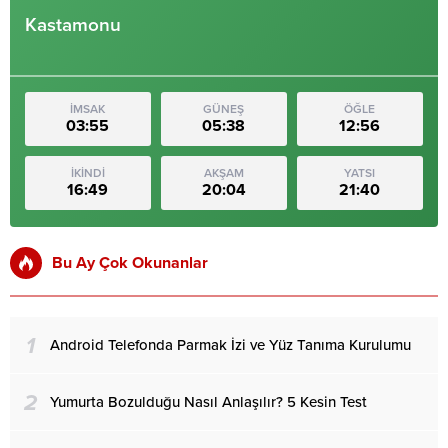
Kastamonu
İMSAK
GÜNEŞ
ÖĞLE
03:55
05:38
12:56
İKİNDİ
AKŞAM
YATSI
16:49
20:04
21:40
Bu Ay Çok Okunanlar
1
Android Telefonda Parmak İzi ve Yüz Tanıma Kurulumu
2
Yumurta Bozulduğu Nasıl Anlaşılır? 5 Kesin Test