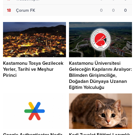
18
Çorum FK
0
0
0
Kastamonu Tosya Gezilecek
Kastamonu Üniversitesi
Yerler, Tarihi ve Meşhur
Geleceğin Kapılarını Aralıyor:
Pirinci
Bilimden Girişimciliğe,
Doğadan Dünyaya Uzanan
Eğitim Yolculuğu
Google Authenticator Nedir
Kedi Tuvalet Eğitimi Lazımlık