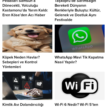
Pedalları Samsun’a
Taşköprü’de Sarımsağın
Dönecekti, Yolculuğu
Bereketi Dünyanın
Kastamonu’da Yarım Kaldı:
Renkleriyle Buluştu: Kültür,
Eren Köse’den Acı Haber
Gelenek ve Dostluk Aynı
Festivalde
Köpek Neden Havlar?
WhatsApp Mavi Tik Kapatma
Sebepleri ve Kontrol
Nasıl Yapılır?
Yöntemleri
Kimlik Avı Dolandırıcılığı
Wi-Fi 6 Nedir? Wi-Fi 5’ten