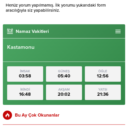
Henüz yorum yapılmamış. İlk yorumu yukarıdaki form
aracılığıyla siz yapabilirsiniz.
Namaz Vakitleri
Kastamonu
İMSAK
GÜNEŞ
ÖĞLE
03:58
05:40
12:56
İKİNDİ
AKŞAM
YATSI
16:48
20:02
21:36
Bu Ay Çok Okunanlar