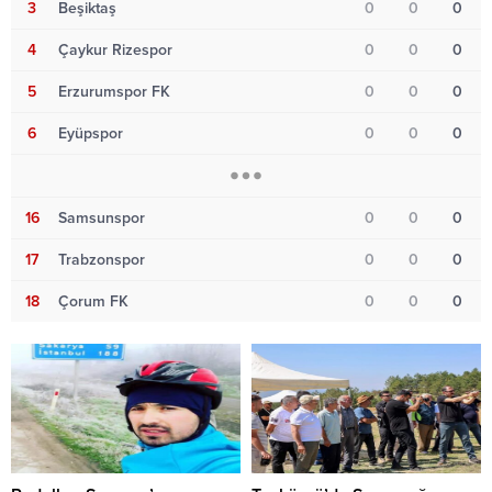
3
Beşiktaş
0
0
0
4
Çaykur Rizespor
0
0
0
5
Erzurumspor FK
0
0
0
6
Eyüpspor
0
0
0
16
Samsunspor
0
0
0
17
Trabzonspor
0
0
0
18
Çorum FK
0
0
0