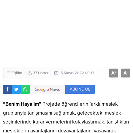
A
A
+
-
Eğitim
37 Haber
15 Mayıs 2022 00:13
ABONE OL
“Benim Hayalim”
Projede öğrencilerin farklı meslek
gruplarıyla tanışmasını sağlamak, gelecekteki meslek
seçimlerinde karar vermelerini kolaylaştırmak, tanıştıkları
mesleklerin avantajlarını dezavantajlarını yaşayarak