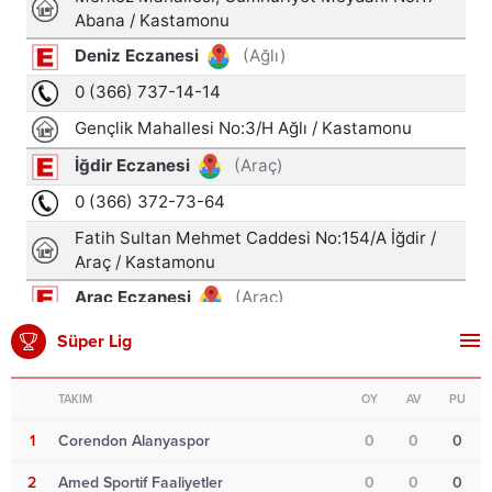
Süper Lig
TAKIM
OY
AV
PU
1
Corendon Alanyaspor
0
0
0
2
Amed Sportif Faaliyetler
0
0
0