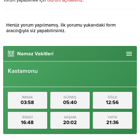
Yorum yapabilmek için
oturum açmalısınız
.
Henüz yorum yapılmamış. İlk yorumu yukarıdaki form
aracılığıyla siz yapabilirsiniz.
Namaz Vakitleri
Kastamonu
İMSAK
GÜNEŞ
ÖĞLE
03:58
05:40
12:56
İKİNDİ
AKŞAM
YATSI
16:48
20:02
21:36