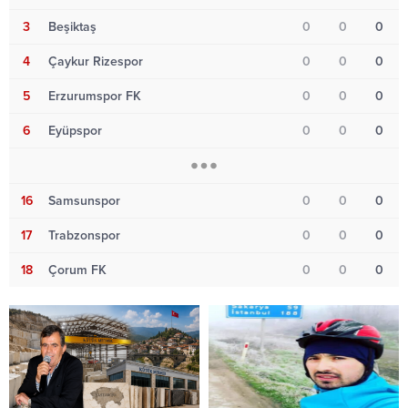
3
Beşiktaş
0
0
0
4
Çaykur Rizespor
0
0
0
5
Erzurumspor FK
0
0
0
6
Eyüpspor
0
0
0
16
Samsunspor
0
0
0
17
Trabzonspor
0
0
0
18
Çorum FK
0
0
0