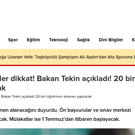
Spor
Eğitim
Teknoloji
Sağlık
Dini Bilgiler
K
ığa Uzanan Vefa: Taşköprülü Şampiyon Ali Aydın’dan Ata Sporuna
r dikkat! Bakan Tekin açıkladı! 20 bi
ak
Bakan Tekin açıkladı! 20 bin öğretmen ataması yapılacak
etmen atanacağını duyurdu. Ön başvurular ve sınav merkezi
nacak. Mülakatlar ise 1 Temmuz’dan itibaren başlayacak.