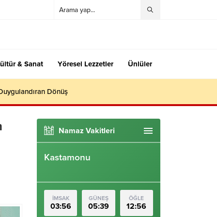
ültür & Sanat
Yöresel Lezzetler
Ünlüler
 Duygulandıran Dönüş
n
Namaz Vakitleri
Kastamonu
İMSAK
GÜNEŞ
ÖĞLE
03:56
05:39
12:56