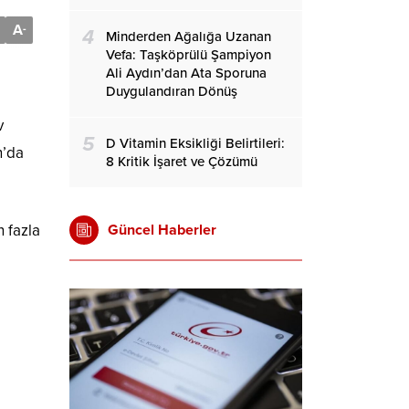
A
-
4
Minderden Ağalığa Uzanan
Vefa: Taşköprülü Şampiyon
Ali Aydın’dan Ata Sporuna
Duygulandıran Dönüş
v
5
D Vitamin Eksikliği Belirtileri:
n’da
8 Kritik İşaret ve Çözümü
Güncel Haberler
 fazla