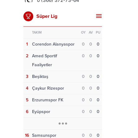
Süper Lig
TAKIM
OY
AV
PU
1
Corendon Alanyaspor
0
0
0
2
Amed Sportif
0
0
0
Faaliyetler
3
Beşiktaş
0
0
0
4
Çaykur Rizespor
0
0
0
5
Erzurumspor FK
0
0
0
6
Eyüpspor
0
0
0
16
Samsunspor
0
0
0