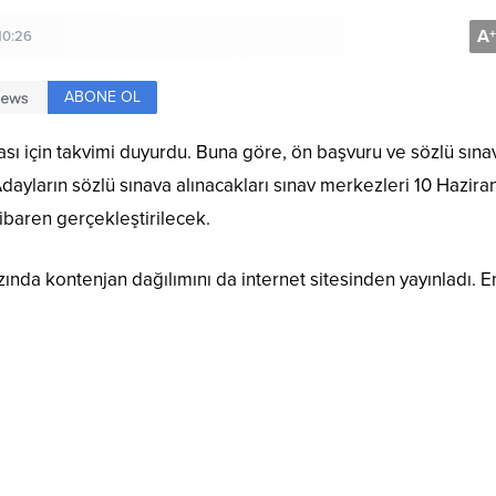
A
+
10:26
ABONE OL
ası için takvimi duyurdu. Buna göre, ön başvuru ve sözlü sına
Adayların sözlü sınava alınacakları sınav merkezleri 10 Hazira
tibaren gerçekleştirilecek.
nda kontenjan dağılımını da internet sitesinden yayınladı. En