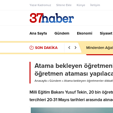
Yazar Kadromuz
Sitene Ekle
Künye
İletişim
Ana Sayfa
Gündem
Ekonomi
Siyaset
SON DAKİKA
Minderden Ağal
Atama bekleyen öğretmenle
öğretmen ataması yapılac
Anasayfa
»
Gündem
»
Atama bekleyen öğretmenler dikkat! 
Milli Eğitim Bakanı Yusuf Tekin, 20 bin öğr
tercihleri 20-31 Mayıs tarihleri arasında alı