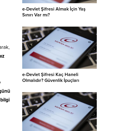
e-Devlet Şifresi Almak İçin Yaş
Sınırı Var mı?
arak,
mız
e-Devlet Şifresi Kaç Haneli
Olmalıdır? Güvenlik İpuçları
e
 günü
bilgi