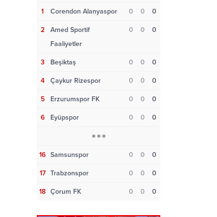
1
Corendon Alanyaspor
0
0
0
2
Amed Sportif
0
0
0
Faaliyetler
3
Beşiktaş
0
0
0
4
Çaykur Rizespor
0
0
0
5
Erzurumspor FK
0
0
0
6
Eyüpspor
0
0
0
16
Samsunspor
0
0
0
17
Trabzonspor
0
0
0
18
Çorum FK
0
0
0