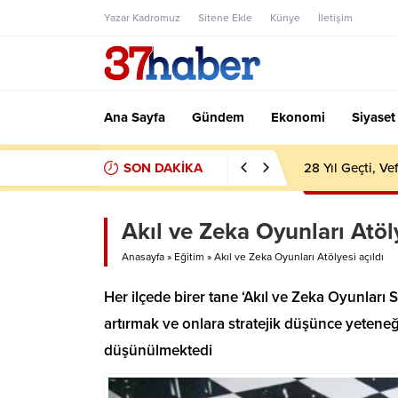
Yazar Kadromuz
Sitene Ekle
Künye
İletişim
Ana Sayfa
Gündem
Ekonomi
Siyaset
SON DAKİKA
28 Yıl Geçti, V
Akıl ve Zeka Oyunları Atöly
Anasayfa
»
Eğitim
»
Akıl ve Zeka Oyunları Atölyesi açıldı
Her ilçede birer tane ‘Akıl ve Zeka Oyunları S
artırmak ve onlara stratejik düşünce yeteneğ
düşünülmektedi