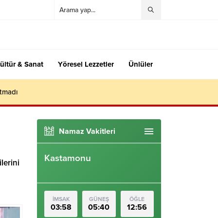
ültür & Sanat
Yöresel Lezzetler
Ünlüler
utmadı
Namaz Vakitleri
Kastamonu
lerini
İMSAK
GÜNEŞ
ÖĞLE
03:58
05:40
12:56