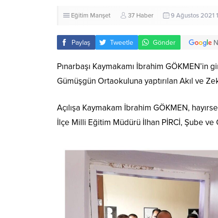
Eğitim
Manşet
37 Haber
9 Ağustos 2021 
Paylaş
Tweetle
Gönder
Pınarbaşı Kaymakamı İbrahim GÖKMEN’in giriş
Gümüşgün Ortaokuluna yaptırılan Akıl ve Zeka 
Açılışa Kaymakam İbrahim GÖKMEN, hayırseve
İlçe Milli Eğitim Müdürü İlhan PİRCİ, Şube ve 