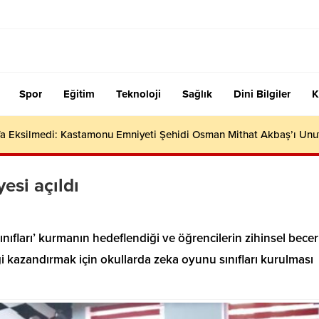
Spor
Eğitim
Teknoloji
Sağlık
Dini Bilgiler
K
efa Eksilmedi: Kastamonu Emniyeti Şehidi Osman Mithat Akbaş’ı Un
esi açıldı
ınıfları’ kurmanın hedeflendiği ve öğrencilerin zihinsel beceri
i kazandırmak için okullarda zeka oyunu sınıfları kurulması