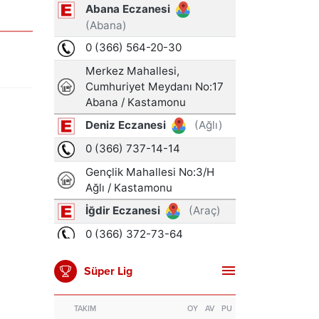
Süper Lig
TAKIM
OY
AV
PU