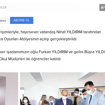
A
+
19:28
ABONE OL
imleriyle, hayırsever vatandaş Nihat YILDIRIM tarafından
Oyunları Atölyesinin açılışı gerçekleştirildi.
r işadamımızın oğlu Furkan YILDIRIM ve gelini Büşra YILDI
Okul Müdürleri ile öğrenciler katıldı.