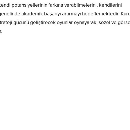
ndi potansiyellerinin farkına varabilmelerini, kendilerini
 genelinde akademik başarıyı artırmayı hedeflemektedir. Kur
strateji gücünü geliştirecek oyunlar oynayarak; sözel ve görse
r.