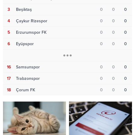
3
Beşiktaş
0
0
0
4
Çaykur Rizespor
0
0
0
5
Erzurumspor FK
0
0
0
6
Eyüpspor
0
0
0
16
Samsunspor
0
0
0
17
Trabzonspor
0
0
0
18
Çorum FK
0
0
0