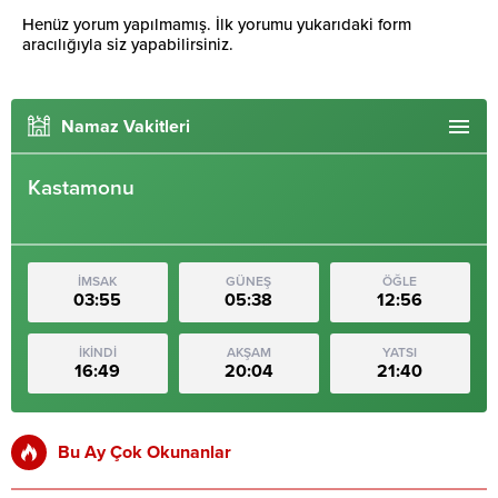
Henüz yorum yapılmamış. İlk yorumu yukarıdaki form
aracılığıyla siz yapabilirsiniz.
Namaz Vakitleri
Kastamonu
İMSAK
GÜNEŞ
ÖĞLE
03:55
05:38
12:56
İKİNDİ
AKŞAM
YATSI
16:49
20:04
21:40
Bu Ay Çok Okunanlar