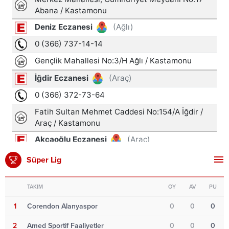
Süper Lig
TAKIM
OY
AV
PU
1
Corendon Alanyaspor
0
0
0
2
Amed Sportif Faaliyetler
0
0
0