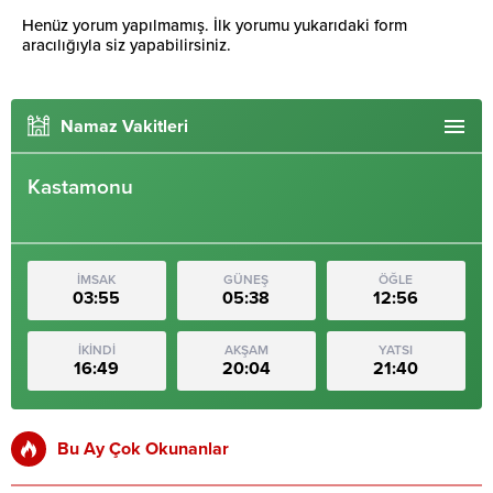
Henüz yorum yapılmamış. İlk yorumu yukarıdaki form
aracılığıyla siz yapabilirsiniz.
Namaz Vakitleri
Kastamonu
İMSAK
GÜNEŞ
ÖĞLE
03:55
05:38
12:56
İKİNDİ
AKŞAM
YATSI
16:49
20:04
21:40
Bu Ay Çok Okunanlar