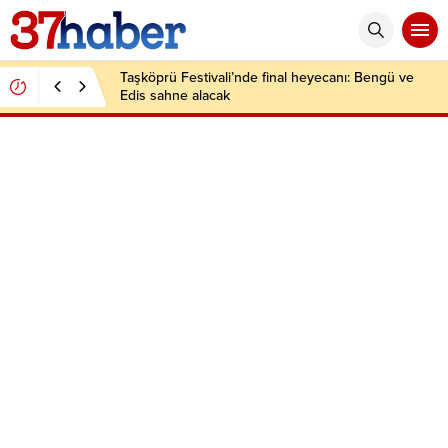
Taşköprü Festivali’nde final heyecanı: Bengü ve
Edis sahne alacak