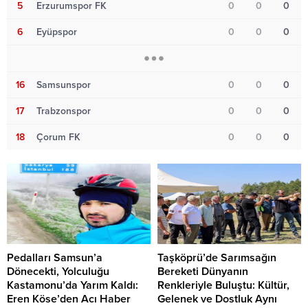
5
Erzurumspor FK
0
0
0
6
Eyüpspor
0
0
0
16
Samsunspor
0
0
0
17
Trabzonspor
0
0
0
18
Çorum FK
0
0
0
Pedalları Samsun’a
Taşköprü’de Sarımsağın
Dönecekti, Yolculuğu
Bereketi Dünyanın
Kastamonu’da Yarım Kaldı:
Renkleriyle Buluştu: Kültür,
Eren Köse’den Acı Haber
Gelenek ve Dostluk Aynı