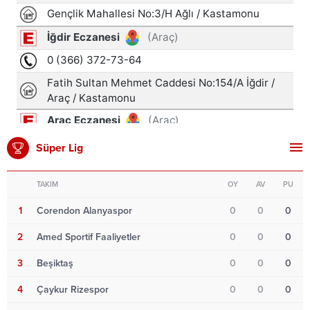
Süper Lig
TAKIM
OY
AV
PU
1
Corendon Alanyaspor
0
0
0
2
Amed Sportif Faaliyetler
0
0
0
3
Beşiktaş
0
0
0
4
Çaykur Rizespor
0
0
0