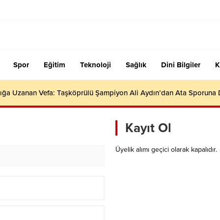
Spor
Eğitim
Teknoloji
Sağlık
Dini Bilgiler
K
ığa Uzanan Vefa: Taşköprülü Şampiyon Ali Aydın’dan Ata Sporuna
Kayıt Ol
Üyelik alımı geçici olarak kapalıdır.