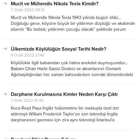
Ya ayranım olsun tek yeter...
Mucit ve Mühendis Nikola Tesla Kimdir?
7 Ocak 2022 09:13
Mucit ve Mühendis Nikola Tesla 1943 yılında bugün öldü…
Doğduğu gece, köyüne büyük bir yıldırımın düştüğü ve akabinde
ebenin “Bu bebek, yıldırımın çocuğu olacak” şeklinde yorum
yaptığı söylenir… Nicola Tesla son yıllarda popüler kültürün
fenomeni adeta… Tesla olmasa ne olurdu…? Alman...
Ülkemizde Köylülüğün Sosyal Tarihi Nedir?
4 Ocak 2022 21:46
Köylülükle ilgili babamdan çok hatıra anekdot duymuşumdur…
Babam Cihan Harbi Gazisi Dedesi ve akranlarının Osmanlı
Ağırbaşlılığından her zaman bahsederken sonraki dönemlerdeki
kişiler için ise ağır ifadeler kullanır ki, burada yazamam bu
ifadelere Babası yani benim Dedemde dahildir… Türkiye de
Köylülük...
Darphane Kurulmasına Kimler Neden Karşı Çıktı
1 Ocak 2022 15:33
Koca Reşit Paşa İngiliz hükümetine bir mektupla özel izin
aldırmıştı William Frederick Taylor’un son teknoloji İngiliz
darphanesini gezmesi için zira aynı teknoloji İstanbul’a
kurulacaktı… Taylor, Darbhâne’deki görevini tamamlayınca,
modernizasyonu süren Tophâne-i Âmire’deki işlerine yoğunlaştı…
Bu arada uzun zamandır hayallerini süsleyen, İstanbul’a...