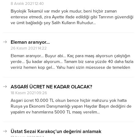
8 Aralık 2021 12:40
Biyolojik Tekamül var mıdır yok mudur, beni hiçbir zaman
enterese etmedi, zira Ayette ifade edildiği gibi Tanrının güvendiği
ve ümit bağladığı şey Salih Kulların Ruhudur...
Eleman aranıyor…
26 Kasım 2021 14:22
Eleman aranıyor… Buyur abi… Kaç para maaş alıyorsun çalıştığın
yerde… Şu kadar alıyorum… Tamam biz sana yüzde 40 daha fazla
veririz hemen kop gel… Yahu hani sizin müessese de temelden
yetişme yetiştirme kurum kültürü kurum ahlakı diye bir şey yok...
ASGARİ ÜCRET NE KADAR OLACAK?
18 Kasım 2021 09:26
Asgari ücret 10.000 TL olsun bence hiçbir mahzuru yok hatta
Rusya ya Ekonomi Danışmanlığı yapan Haydar Başın dediğini de
yapalım ev hanımlarına 5000 TL maaş verelim...
Üstat Sezai Karakoç’un değerini anlamak