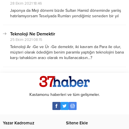
28 Ekim 2021 18:46
Japonya da Meji dönemi bizde Sultan Hamid döneminde yanlış
hatırlamıyorsam Teselyada Rumları yendiğimiz seneden bir yıl
evvel Doosan firması Seulde kuruldu...
Teknoloji Ne Demektir
25 Ekim 2021 08:15
Teknoloji Ar -Ge ve Ür -Ge demektir, iki kavram da Para ile olur,
müşteri olarak ödediğim benim paramla yaptığın teknolojini bana
karşı tahakküm aracı olarak mı kullanacaksın...?
Kastamonu haberleri ve tüm gelişmeler.
Yazar Kadromuz
Sitene Ekle