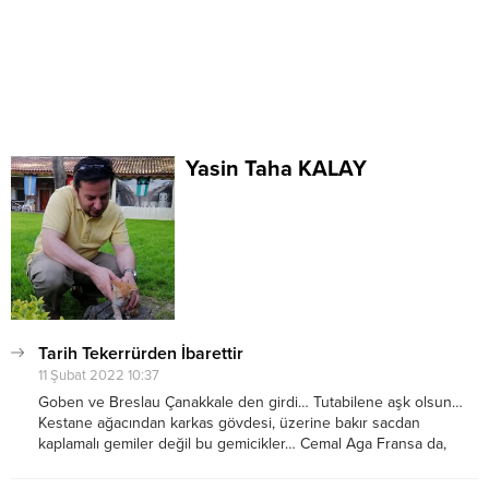
Yasin Taha KALAY
Tarih Tekerrürden İbarettir
11 Şubat 2022 10:37
Goben ve Breslau Çanakkale den girdi… Tutabilene aşk olsun…
Kestane ağacından karkas gövdesi, üzerine bakır sacdan
kaplamalı gemiler değil bu gemicikler… Cemal Aga Fransa da,
konsolosluk koridorlarında elleri böğründe parçalanmayı
beklemektense şerefimizle ölürüz diyerek döndü yurda… Bizim