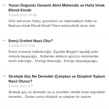
köyden 33 kişi...
Yunan Doğumlu Osmanlı Alimi Mühendis ve Hafız İshak
Efendi Kimdir
9 Şubat 2022 09:48
Ünlü astronom, fizikçi, geometrici ve matematikçisi Hafız ve
Başhoca İshak Efendi Kimdir? Kara mühendislik okulu olan
Mühendishâne-i Berr-i Hümâyun’un baş hocası, Türkiye’nin
modern ilim öncülerinden olan İshak Efendinin doğum tarihi tam
olarak bilinmemektedir. Bugün Yunanistan sınırları içinde kalan
Enerji Üretimi Nasıl Olur?
Yanya’nın Narda...
5 Şubat 2022 11:39
Enerji üretmeyi halledeceğiz.. Eşşekle Beygirin taşıdığı yükü
motorla taşıyacağız… Kullanılan aletlerin gücünü motorlardan
temin edeceğiz… Enerjiyi ileteceğiz.. Enerjiyi depolayacağız…
Ondan sonrası zıkkımın kökü cehennemin dibi.. 1895 yılında
Prusyalı Mühendis Fein düşündü taşındı kaşındı ulan bu motor
var, dönüyor, döndürüyor meret...
Stratejik Güç Ne Demektir (Çalışkan ve Disiplinli Toplum
Nasıl Olunur?
8 Ocak 2022 11:17
Stratejik güç ne demektir, bu iş öncelikle nitelikli insan kaynakları
demektir… Ondan sonra disiplinli ve çalışkan bir toplum
demektir… Asgerii sanayi yani ağır sanayi demektir… Tank top
füze yapıyoruz ama bilgisayar program işine kafamız basmıyor…