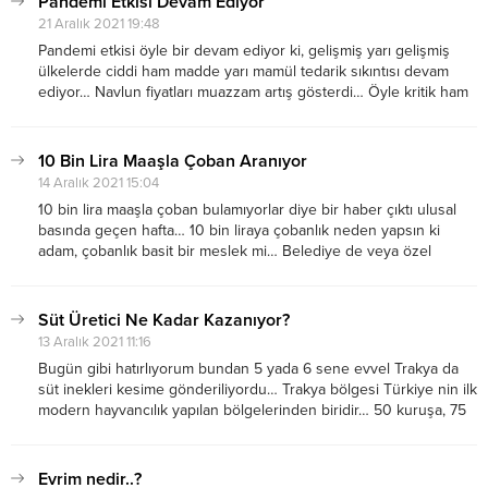
Pandemi Etkisi Devam Ediyor
21 Aralık 2021 19:48
Pandemi etkisi öyle bir devam ediyor ki, gelişmiş yarı gelişmiş
ülkelerde ciddi ham madde yarı mamül tedarik sıkıntısı devam
ediyor… Navlun fiyatları muazzam artış gösterdi… Öyle kritik ham
madde, yarı ham madde, yarı mamüller aklınıza hayalinize
gelmeyecek yerlerde üretiliyor… Petkimden...
10 Bin Lira Maaşla Çoban Aranıyor
14 Aralık 2021 15:04
10 bin lira maaşla çoban bulamıyorlar diye bir haber çıktı ulusal
basında geçen hafta… 10 bin liraya çobanlık neden yapsın ki
adam, çobanlık basit bir meslek mi… Belediye de veya özel
sektör de masa başında adam 7, 8 bin lira...
Süt Üretici Ne Kadar Kazanıyor?
13 Aralık 2021 11:16
Bugün gibi hatırlıyorum bundan 5 yada 6 sene evvel Trakya da
süt inekleri kesime gönderiliyordu… Trakya bölgesi Türkiye nin ilk
modern hayvancılık yapılan bölgelerinden biridir… 50 kuruşa, 75
kuruşa senelerce süt topladı mandıracılar, belkide daha ucuz
fiyatlara… Hiç bir Allah...
Evrim nedir..?