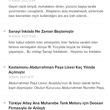
17 Kasım 2021 11:54
Gayet nazik biriydi, muhatabını dinler, yüzünü başka tarafa
çevirmeden cevaplardı... Kitaplarını asla imzalamazdı, şiirlerinde
bazı kavramları niçin kullandığını ara ara izah ederdi...
Sanayi İnkılabı Ne Zaman Başlamıştır
14 Kasım 2021 11:28
İster kabul edelim ister etmeyelim, ister farkına varalım ister
farkına varmayalım dünya 18. Yüzyılda büyük bir İnkilap
yaşamıştır… Bu ınkilap Sanayi İnkilabıdır… Hepimiz bu İnkilabın
çocuklarıyız… Bu ınkilap aynı zamanda Tanrının Tasfiyesine
gidecek bir sürecinde başlangıcıdır… Trajik hastalıklar, fırsatsızlık
içinde...
Kastamonu Abdurrahman Paşa Lisesi Kaç Yılında
Açılmıştır
31 Ekim 2021 12:17
Abdurrahman Paşa Lisesi, Anadolu’nun ilk lisesi olarak tarihe
kayıt düşmüştür. Okulun Kurucusu Abdurrahman Nurettin Paşa,
Kastamonu İlinde Valilik yaptığı 8 yıl 9 aylık süre içersin de
sayılmayacak kadar çok eser bırakmıştır. Abdurrahman Paşa
Lisesi o eserlerden en önemlisidir.
Türkiye Altay Ana Muharebe Tank Motoru için Doosan
Firmasıyla ile Anlaştı