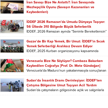
İran Savaşı Bize Ne Anlattı?: İran Savaşında
Mezhepçilik Oyunu (Savaşın Kazananları ve
Kaybedenleri)
İran-İsrail savaşı ve mezhep tartışmaları, şimdi ateşkes
süreci, İran’ın sunduğu 10 maddelik plan ve
İDDEF 2026 Ramazan’da Umudu Dünyaya Taşıyor:
bölgedeki...
56 Ülkede 310 Bölgede Büyük Seferberlik
İDDEF, 2026 Ramazan ayında “Seninle Bereketlensin”
sloganıyla Gazze başta olmak üzere savaş ve
yoksullukla mücadele...
Gazze’de Bir Kap Yemek, Bir Umut: İDDEF’in Sıcak
Yemek Seferberliği Aralıksız Devam Ediyor
İDDEF, 2025 Kurban organizasyonu kapsamında
Gazze’de sıcak yemek ve konserve et dağıtımlarını
sürdürüyor. Çadır kentlerde...
Venezuela Bize Ne Söylüyor? Cambaza Bakarken
Kaybedilen Coğrafya [Prof. Dr. Mete Gündoğan]
Venezuela’da Maduro’nun yakalanmasıyla sonuçlanan
süreç ne anlama geliyor? ABD neden dünyanın en
büyük petrol rezervine...
Sudan’da İnsanlık Dramı Derinleşiyor: İDDEF’ten
Çatışma Bölgesine Umut Taşıyan Acil Yardım
Sudan’da çatışmaların gölgesinde açlık ve salgınlarla
mücadele eden binlerce aileye, İDDEF tarafından acil
gıda, temiz...